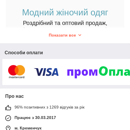
Модний жіночий одяг
Роздрібний та оптовий продаж,
співпраця за системою дропшипінг.
Показати все
20 000
У нашому каталозі близько
позицій, ви
обов'язково підберете ідеальний варіант. Асортименти
постійно поповнюється новинками. Покупки на суму від
Способи оплати
5 000
грн безкоштовно доставимо у будь-який
куточок України.
Переглянути вітрину
Про нас
Найцікавіші пропозиції
96% позитивних з 1269 відгуків за рік
Працює з 30.03.2017
м. Кременчук