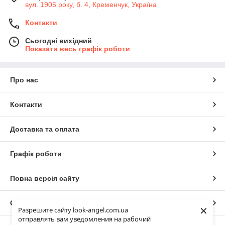
вул. 1905 року, б. 4, Кременчук, Україна
Контакти
Сьогодні вихідний
Показати весь графік роботи
Про нас
Контакти
Сукні жіночі 40-46
Доставка та оплата
Розкішні сукні стандартних розмірів. Пропонуємо класичні
офісні моделі, повсякденні та вечірні сукні на будь-який
Графік роботи
смак.
Повна версія сайту
Сайт створено на маркетплейсі
Prom.ua
×
Разрешите сайту look-angel.com.ua
отправлять вам уведомления на рабочий