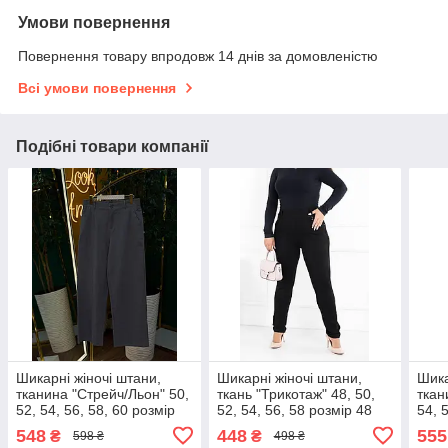
Умови повернення
Повернення товару впродовж 14 днів за домовленістю
Всі умови повернення
Подібні товари компанії
Шикарні жіночі штани,
Шикарні жіночі штани,
Шика
тканина "Стрейч/Льон" 50,
ткань "Трикотаж" 48, 50,
ткан
52, 54, 56, 58, 60 розмір
52, 54, 56, 58 розмір 48
54, 
50
548
448
555
₴
₴
598 ₴
498 ₴