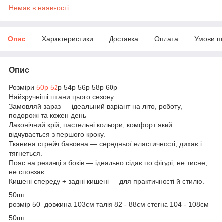
Немає в наявності
Опис
Характеристики
Доставка
Оплата
Умови п
Опис
Розміри
50р 52
р 54р 56р 58р 60р
Найзручніші штани цього сезону
Замовляй зараз — ідеальний варіант на літо, роботу,
подорожі та кожен день
Лаконічний крій, пастельні кольори, комфорт який
відчувається з першого кроку.
Тканина стрейч бавовна — середньої еластичності, дихає і
тягнеться.
Пояс на резинці з боків — ідеально сідає по фігурі, не тисне,
не сповзає.
Кишені спереду + задні кишені — для практичності й стилю.
50шт
розмір 50 довжина 103см талія 82 - 88см стегна 104 - 108см
50шт