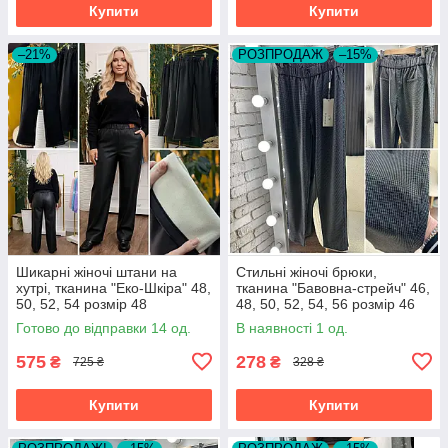
Купити
Купити
–21%
РОЗПРОДАЖ
–15%
Шикарні жіночі штани на
Стильні жіночі брюки,
хутрі, тканина "Еко-Шкіра" 48,
тканина "Бавовна-стрейч" 46,
50, 52, 54 розмір 48
48, 50, 52, 54, 56 розмір 46
Готово до відправки 14 од.
В наявності 1 од.
575
278
₴
₴
725 ₴
328 ₴
Купити
Купити