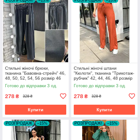
РОЗПРОДАЖ!
–15%
РОЗПРОДАЖ
–15%
Стильні жіночі брюки,
Стильні жіночі штани
тканина "Бавовна-стрейч" 46,
"Кюлоти", тканина "Трикотаж-
48, 50, 52, 54, 56 розмір 46
рубчик" 42, 44, 46, 48 розмір
42
Готово до відправки 3 од.
Готово до відправки 3 од.
278
278
₴
₴
328 ₴
328 ₴
Купити
Купити
РОЗПРОДАЖ
–15%
РОЗПРОДАЖ!
–15%