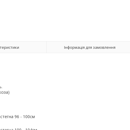
теристики
Інформація для замовлення
ь.
коза)
м стегна 96 - 100см
м стегна 100 - 104см