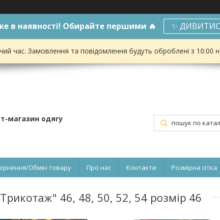
е в наявності! Обирайте першими 🔥
✨ ДИВИТИС
чий час. Замовлення та повідомлення будуть оброблені з 10:00 
ет-магазин одягу
ернення/Обмін товару
Про нас
Контакти
Розмірна сітка
рикотаж" 46, 48, 50, 52, 54 розмір 46