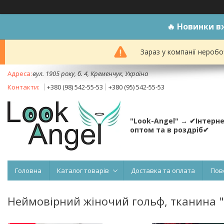
🔥
Новинки вж
Зараз у компанії неробо
вул. 1905 року, б. 4, Кременчук, Україна
+380 (98) 542-55-53
+380 (95) 542-55-53
"Look-Angel" → ✔Інтерн
оптом та в роздріб✔
Головна
Каталог товарів
Доставка та оплата
Пов
Неймовірний жіночий гольф, тканина "Т