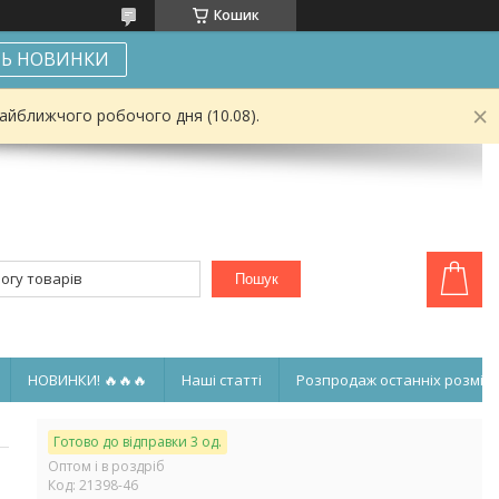
Кошик
Ь НОВИНКИ
найближчого робочого дня (10.08).
Пошук
НОВИНКИ! 🔥🔥🔥
Наші статті
Розпродаж останніх розмірі
Готово до відправки 3 од.
Оптом і в роздріб
Код:
21398-46