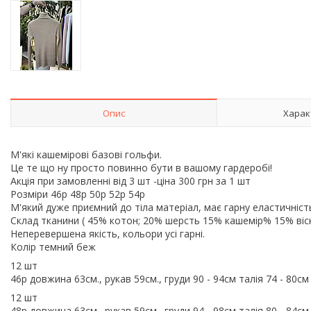
Опис
Харак
М'які кашемірові базові гольфи.
Це те що ну просто повинно бути в вашому гардеробі!
Акція при замовленні від 3 шт -ціна 300 грн за 1 шт
Розміри 46р 48р 50р 52р 54р
М'який дуже приємний до тіла матеріал, має гарну еластичніст
Склад тканини ( 45% котон; 20% шерсть 15% кашемір% 15% віс
Неперевершена якість, кольори усі гарні.
Колір темний беж
12 шт
46р довжина 63см., рукав 59см., груди 90 - 94см талія 74 - 80с
12 шт
48р довжина 63см., рукав 59см., груди 94 - 98см талія 80 - 84с