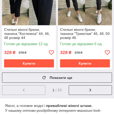
Стильні жіночі брюки,
Стильні жіночі брюки,
тканина "Костюмна" 44, 46,
тканина "Трикотаж" 46, 48, 50
48 розмір 44
розмір 46
Готово до відправки 12 од.
Готово до відправки 6 од.
328
328
₴
₴
378 ₴
378 ₴
Купити
Купити
Показати ще
1
/ 23
Якісні, а головне модні і
привабливі жіночі штани.
У нашому
оптово-роздрібному інтернет-магазині look-