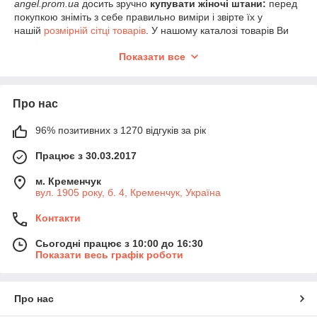
angel.prom.ua
досить зручно
купувати жіночі штани:
перед
покупкою зніміть з себе правильно виміри і звірте їх у
нашій
розмірній сітці товарів
. У нашому каталозі товарів Ви
знайдете себе:
Показати все
√
Стильні і
молодіжні штани жіночі
на кожен день;
√
Офісні жіночі брюки;
√
Яскраві,
нарядні жіночі брюки
і костюми для урочистих
Про нас
випадків;
√
модні
повсякденні жіночі брюки
;
√
легкі
96% позитивних з 1270 відгуків за рік
жіночі брюки
на літо і зиму;
√
супер-ексклюзивні моделі
жіночих штанів
та багато іншого;
Працює з 30.03.2017
Для повних жінок (50р+) у нас є безліч варіацій красивих
жіночих суконь, які підкреслюють Ваші достоїнства фігури і
м. Кременчук
неабияк приховують їх недоліки. Худеньким дівчатам (40-
вул. 1905 року, б. 4, Кременчук, Україна
48р), ми з радістю готові запропонувати Вам достатню
кількість дуже ефектних і фірмових моделей суконь на будь-
Контакти
який смак та випадок життя.
Сьогодні працює з 10:00 до 16:30
Показати весь графік роботи
Про нас