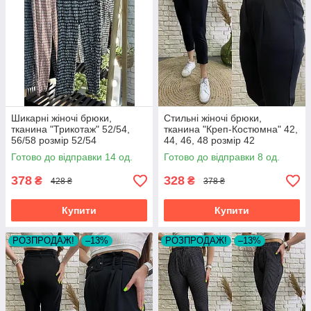
Шикарні жіночі брюки,
Стильні жіночі брюки,
тканина "Трикотаж" 52/54,
тканина "Креп-Костюмна" 42,
56/58 розмір 52/54
44, 46, 48 розмір 42
Готово до відправки 14 од.
Готово до відправки 8 од.
378
328
₴
₴
428 ₴
378 ₴
Купити
Купити
РОЗПРОДАЖ!
–13%
РОЗПРОДАЖ!
–13%