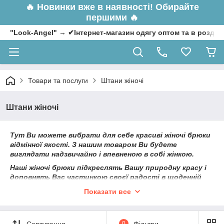
🔥
Новинки вже в наявності! Обирайте
першими 🔥
"Look-Angel" → ✔Інтернет-магазин одягу оптом та в роздрі
Товари та послуги
Штани жіночі
Штани жіночі
Тут Ви можете вибрати для себе красиві жіночі брюки
відмінної якості. З нашим товаром Ви будете
виглядати надзвичайно і впевненою в собі жінкою.
Наші жіночі брюки підкреслять Вашу природну красу і
доповнять Вас частинкою своєї радості в щоденній
суєті.
Показати все
Сортування
0
Фільтри