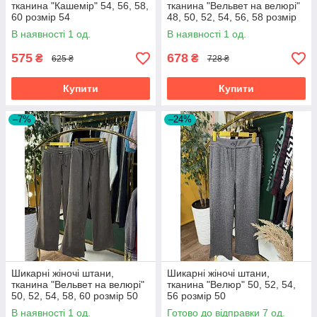
тканина "Кашемір" 54, 56, 58,
тканина "Вельвет на велюрі"
60 розмір 54
48, 50, 52, 54, 56, 58 розмір
48 58
В наявності 1 од.
В наявності 1 од.
575
678
₴
₴
625 ₴
728 ₴
Купити
Купити
–7%
–24%
Шикарні жіночі штани,
Шикарні жіночі штани,
тканина "Вельвет на велюрі"
тканина "Велюр" 50, 52, 54,
50, 52, 54, 58, 60 розмір 50
56 розмір 50
56
В наявності 1 од.
Готово до відправки 7 од.