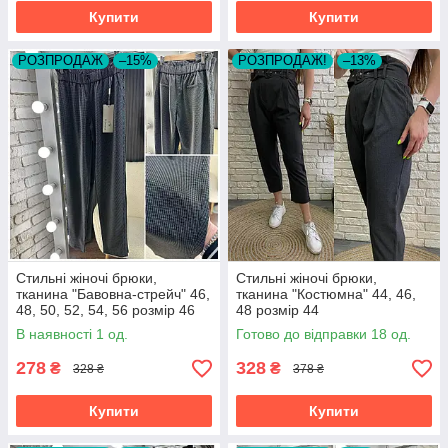
Купити
Купити
РОЗПРОДАЖ
–15%
РОЗПРОДАЖ!
–13%
Стильні жіночі брюки,
Стильні жіночі брюки,
тканина "Бавовна-стрейч" 46,
тканина "Костюмна" 44, 46,
48, 50, 52, 54, 56 розмір 46
48 розмір 44
В наявності 1 од.
Готово до відправки 18 од.
278
328
₴
₴
328 ₴
378 ₴
Купити
Купити