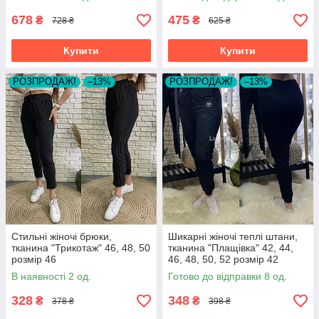
678
475
₴
₴
728 ₴
625 ₴
Купити
Купити
РОЗПРОДАЖ!
–13%
РОЗПРОДАЖ!
–13%
Стильні жіночі брюки,
Шикарні жіночі теплі штани,
тканина "Трикотаж" 46, 48, 50
тканина "Плащівка" 42, 44,
розмір 46
46, 48, 50, 52 розмір 42
В наявності 2 од.
Готово до відправки 8 од.
328
348
₴
₴
378 ₴
398 ₴