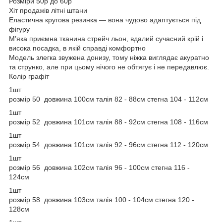
Розміри 50р до 60р
Хіт продажів літні штани
Еластична кругова резинка — вона чудово адаптується під
фігуру
М’яка приємна тканина стрейч льон, вдалий сучасний крій і
висока посадка, в якій справді комфортно
Модель злегка звужена донизу, тому ніжка виглядає акуратно
та струнко, але при цьому нічого не обтягує і не передавлює.
Колір графіт
1шт
розмір 50 довжина 100см талія 82 - 88см стегна 104 - 112см
1шт
розмір 52 довжина 101см талія 88 - 92см стегна 108 - 116см
1шт
розмір 54 довжина 101см талія 92 - 96см стегна 112 - 120см
1шт
розмір 56 довжина 102см талія 96 - 100см стегна 116 -
124см
1шт
розмір 58 довжина 103см талія 100 - 104см стегна 120 -
128см