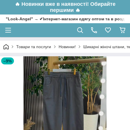
🔥
Новинки вже в наявності! Обирайте
першими 🔥
"Look-Angel" → ✔Інтернет-магазин одягу оптом та в роздрі
Товари та послуги
Новинки!
Шикарні жіночі штани, тк
–9%