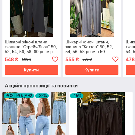
Шикарні жіночі штани,
Шикарні жіночі штани,
Шика
тканина "Стрейч/Льон" 50,
тканина "Коттон" 50, 52,
ткан
52, 54, 56, 58, 60 розмір
54, 56, 58 розмір 50
54, 
50
52
548
555
478
₴
₴
598 ₴
605 ₴
Купити
Купити
Акційні пропозиції та новинки
РОЗПРОДАЖ!
–32%
–15%