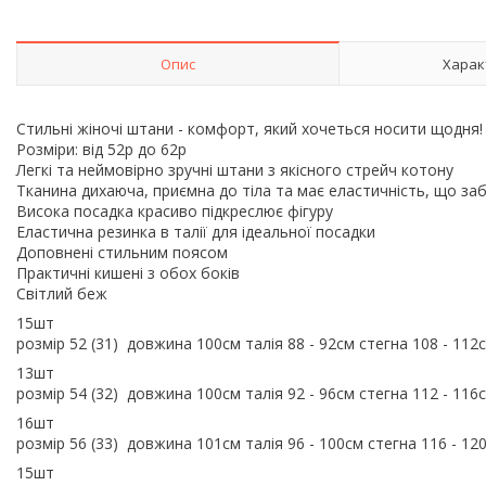
Опис
Харак
Стильні жіночі штани - комфорт, який хочеться носити щодня
Розміри: від 52р до 62р
Легкі та неймовірно зручні штани з якісного стрейч котону
Тканина дихаюча, приємна до тіла та має еластичність, що 
Висока посадка красиво підкреслює фігуру
Еластична резинка в талії для ідеальної посадки
Доповнені стильним поясом
Практичні кишені з обох боків
Світлий беж
15шт
розмір 52 (31) довжина 100см талія 88 - 92см стегна 108 - 112
13шт
розмір 54 (32) довжина 100см талія 92 - 96см стегна 112 - 116
16шт
розмір 56 (33) довжина 101см талія 96 - 100см стегна 116 - 1
15шт