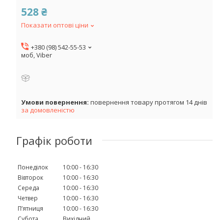
528 ₴
Показати оптові ціни
+380 (98) 542-55-53
моб, Viber
повернення товару протягом 14 днів
за домовленістю
Графік роботи
Понеділок
10:00
16:30
Вівторок
10:00
16:30
Середа
10:00
16:30
Четвер
10:00
16:30
Пʼятниця
10:00
16:30
Субота
Вихідний