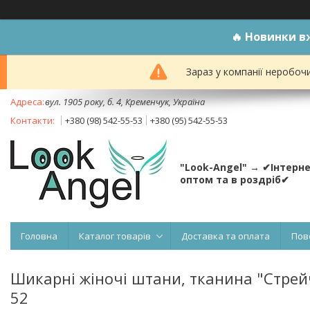
🔥
Новинки вж
Зараз у компанії неробоч
вул. 1905 року, б. 4, Кременчук, Україна
+380 (98) 542-55-53
+380 (95) 542-55-53
"Look-Angel" → ✔Інтерн
оптом та в роздріб✔
Головна
Каталог товарів
Доставка та оплата
Пов
Шикарні жіночі штани, тканина "Стрейч/
52