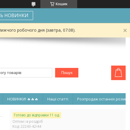
Кошик
Ь НОВИНКИ
ижчого робочого дня (завтра, 07.08).
Пошук
НОВИНКИ! 🔥🔥🔥
Наші статті
Розпродаж останніх розмірі
Готово до відправки 11 од.
Оптом і в роздріб
Код:
22243-42/44