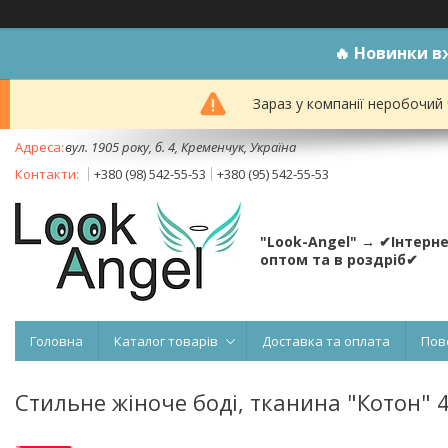
🔥
Новинки вж
Зараз у компанії неробочий
вул. 1905 року, б. 4, Кременчук, Україна
+380 (98) 542-55-53
+380 (95) 542-55-53
"Look-Angel" → ✔Інтерн
оптом та в роздріб✔
Головна
Каталог товарів
Доставка та оплата
Пов
Стильне жіноче боді, тканина "Котон" 4