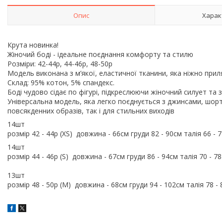
Опис
Харак
Крута новинка!
Жіночий боді - ідеальне поєднання комфорту та стилю
Розміри: 42-44р, 44-46р, 48-50р
Модель виконана з м’якої, еластичної тканини, яка ніжно при
Склад: 95% котон, 5% спандекс.
Боді чудово сідає по фігурі, підкреслюючи жіночний силует та 
Універсальна модель, яка легко поєднується з джинсами, шорт
повсякденних образів, так і для стильних виходів
14шт
розмір 42 - 44р (XS) довжина - 66см груди 82 - 90см талія 66 - 
14шт
розмір 44 - 46р (S) довжина - 67см груди 86 - 94см талія 70 - 7
13шт
розмір 48 - 50р (M) довжина - 68см груди 94 - 102см талія 78 -