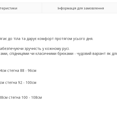
теристики
Інформація для замовлення
лягає до тіла та дарує комфорт протягом усього дня.
забезпечуючи зручність у кожному русі.
ами, спідницями чи класичними брюками - чудовий варіант як дл
74см стегна 88 - 96см
8см стегна 92 - 100см
 88см стегна 100 - 108см