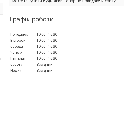
можете купити будь-який товар не покидаючи сайту.
Графік роботи
Понеділок
10:00
16:30
Вівторок
10:00
16:30
Середа
10:00
16:30
Четвер
10:00
16:30
я
Пʼятниця
10:00
16:30
Субота
Вихідний
Неділя
Вихідний