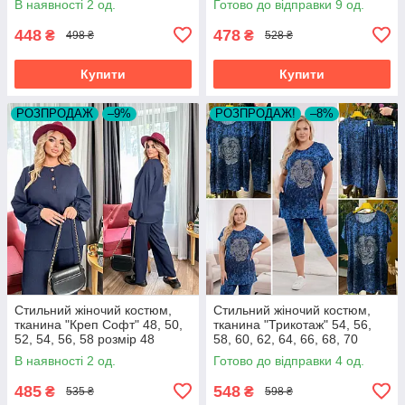
В наявності 2 од.
Готово до відправки 9 од.
448
478
₴
₴
498 ₴
528 ₴
Купити
Купити
РОЗПРОДАЖ
–9%
РОЗПРОДАЖ!
–8%
Стильний жіночий костюм,
Стильний жіночий костюм,
тканина "Креп Софт" 48, 50,
тканина "Трикотаж" 54, 56,
52, 54, 56, 58 розмір 48
58, 60, 62, 64, 66, 68, 70
розмір 54
В наявності 2 од.
Готово до відправки 4 од.
485
548
₴
₴
535 ₴
598 ₴