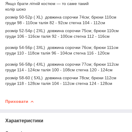
Якщо брати літній костюм — то саме такий
колір шоко
розмір 50-52р ( XL) довжина сорочки 74см; брюки 110см
груди 98 - 110см талія 82 - 92см стегна 104 - 112см
розмір 52-54р ( 2XL) довжина сорочки 75см; брюки 110см
груди 106 - 116см талія 92 - 100см стегна 112 - 116см
розмір 54-56р ( 3XL) довжина сорочки 76см; брюки 111см
груди 110 - 118см талія 96 - 104см стегна 116 - 120см
розмір 56-58р ( 4XL) довжина сорочки 77см; брюки 112см
груди 114 - 124см талія 100 - 108см стегна 120 - 124см
розмір 58-60 ( 5XL) довжина сорочки 78см; брюки 112см
груди 118 - 128см талія 104 - 112см стегна 124 - 128см
Приховати
Характеристики