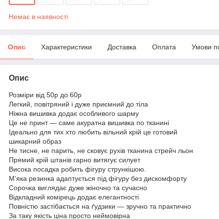
Немає в наявності
Опис
Характеристики
Доставка
Оплата
Умови п
Опис
Розміри від 50р до 60р
Легкий, повітряний і дуже приємний до тіла
Ніжна вишивка додає особливого шарму
Це не принт — саме акуратна вишивка по тканині
Ідеально для тих хто любить вільний крій це готовий
шикарний образ
Не тисне, не парить, не сковує рухів тканина стрейч льон
Прямий крій штанів гарно витягує силует
Висока посадка робить фігуру стрункішою.
М’яка резинка адаптується під фігуру без дискомфорту
Сорочка виглядає дуже жіночно та сучасно
Відкладний комірець додає елегантності
Повністю застібається на ґудзики — зручно та практично
За таку якість ціна просто неймовірна