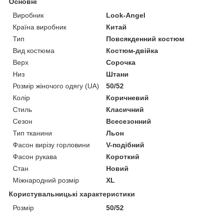
Основні
Виробник
Look-Angel
Країна виробник
Китай
Тип
Повсякденний костюм
Вид костюма
Костюм-двійка
Верх
Сорочка
Низ
Штани
Розмір жіночого одягу (UA)
50/52
Колір
Коричневий
Стиль
Класичний
Сезон
Всесезонний
Тип тканини
Льон
Фасон вирізу горловини
V-подібний
Фасон рукава
Короткий
Стан
Новий
Міжнародний розмір
XL
Користувальницькі характеристики
Розмір
50/52