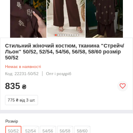
Стильний жіночий костюм, тканина "Стрейч/
Льон" 50/52, 52/54, 54/56, 56/58, 58/60 розмір
50/52
Немає в наявності
Код: 22231-50/52
Опт і роздріб
835
₴
775 ₴
від 3 шт.
Розмір
50/52
52/54
54/56
56/58
58/60