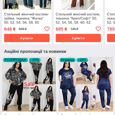
Стильний жіночий костюм-
Стильний жіночий костюм,
Стил
трійка, тканина "Жатка"
тканина "Креп/Софт" 50,
ткан
50, 52, 54, 56, 58, 60
52, 54, 56, 58, 60, 62
52, 
розмір 50
розмір 50
648
685
785
₴
₴
698 ₴
735 ₴
Купити
Купити
Акційні пропозиції та новинки
РОЗПРОДАЖ
–32%
Новинка
–24%