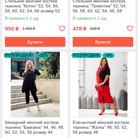
Стильний жіночий костюм,
Стильний жіночий костюм,
тканина "Котон" 52, 54, 56,
тканина "Трикотаж" 52, 54,
58, 60, 62, 64, 66 розмір 52
56, 58, 60, 62, 64, 66, 68
розмір 52
В наявності 1 од.
В наявності 1 од.
950
478
₴
₴
1 400 ₴
628 ₴
Купити
Купити
РОЗПРОДАЖ!
–10%
РОЗПРОДАЖ
–9%
Шикарний жіночий костюм,
Елегантний жіночий костюм,
тканина "Бавовна" 44, 46, 48,
тканина "Жатка" 48, 50, 52,
50, 52, 54, 56 розмір 44
56 розмір 48