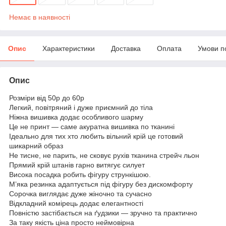
Немає в наявності
Опис
Характеристики
Доставка
Оплата
Умови п
Опис
Розміри від 50р до 60р
Легкий, повітряний і дуже приємний до тіла
Ніжна вишивка додає особливого шарму
Це не принт — саме акуратна вишивка по тканині
Ідеально для тих хто любить вільний крій це готовий
шикарний образ
Не тисне, не парить, не сковує рухів тканина стрейч льон
Прямий крій штанів гарно витягує силует
Висока посадка робить фігуру стрункішою.
М’яка резинка адаптується під фігуру без дискомфорту
Сорочка виглядає дуже жіночно та сучасно
Відкладний комірець додає елегантності
Повністю застібається на ґудзики — зручно та практично
За таку якість ціна просто неймовірна