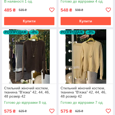
В наявності 1 од.
Готово до відправки 4 од.
485
548
₴
₴
535 ₴
598 ₴
Купити
Купити
РОЗПРОДАЖ
–8%
РОЗПРОДАЖ
–8%
Стильний жіночий костюм,
Стильний жіночий костюм,
тканина "В'язка" 42, 44, 46,
тканина "В'язка" 42, 44, 46,
48 розмір 42
48 розмір 42
Готово до відправки 8 од.
Готово до відправки 7 од.
575
575
₴
₴
625 ₴
625 ₴