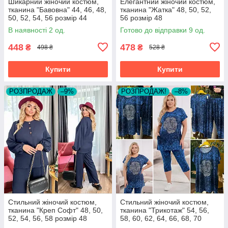
Шикарний жіночий костюм,
Елегантний жіночий костюм,
тканина "Бавовна" 44, 46, 48,
тканина "Жатка" 48, 50, 52,
50, 52, 54, 56 розмір 44
56 розмір 48
В наявності 2 од.
Готово до відправки 9 од.
448
478
₴
₴
498 ₴
528 ₴
Купити
Купити
РОЗПРОДАЖ
–9%
РОЗПРОДАЖ!
–8%
Стильний жіночий костюм,
Стильний жіночий костюм,
тканина "Креп Софт" 48, 50,
тканина "Трикотаж" 54, 56,
52, 54, 56, 58 розмір 48
58, 60, 62, 64, 66, 68, 70
розмір 54