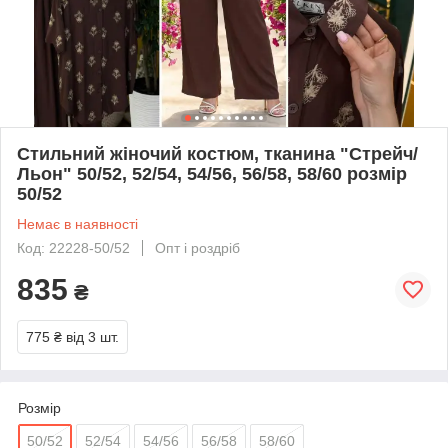
Стильний жіночий костюм, тканина "Стрейч/
Льон" 50/52, 52/54, 54/56, 56/58, 58/60 розмір
50/52
Немає в наявності
Код: 22228-50/52
Опт і роздріб
835
₴
775 ₴
від 3 шт.
Розмір
50/52
52/54
54/56
56/58
58/60