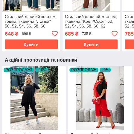
Стильний жіночий костюм-
Стильний жіночий костюм,
Стил
трійка, тканина "Жатка"
тканина "Креп/Софт" 50,
ткан
50, 52, 54, 56, 58, 60
52, 54, 56, 58, 60, 62
52, 
розмір 50
розмір 50
648
685
785
₴
₴
698 ₴
735 ₴
Купити
Купити
Акційні пропозиції та новинки
РОЗПРОДАЖ!
–10%
РОЗПРОДАЖ
–9%