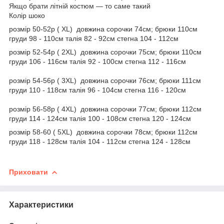
Якщо брати літній костюм — то саме такий
Колір шоко
розмір 50-52р ( XL) довжина сорочки 74см; брюки 110см
груди 98 - 110см талія 82 - 92см стегна 104 - 112см
розмір 52-54р ( 2XL) довжина сорочки 75см; брюки 110см
груди 106 - 116см талія 92 - 100см стегна 112 - 116см
розмір 54-56р ( 3XL) довжина сорочки 76см; брюки 111см
груди 110 - 118см талія 96 - 104см стегна 116 - 120см
розмір 56-58р ( 4XL) довжина сорочки 77см; брюки 112см
груди 114 - 124см талія 100 - 108см стегна 120 - 124см
розмір 58-60 ( 5XL) довжина сорочки 78см; брюки 112см
груди 118 - 128см талія 104 - 112см стегна 124 - 128см
Приховати
Характеристики