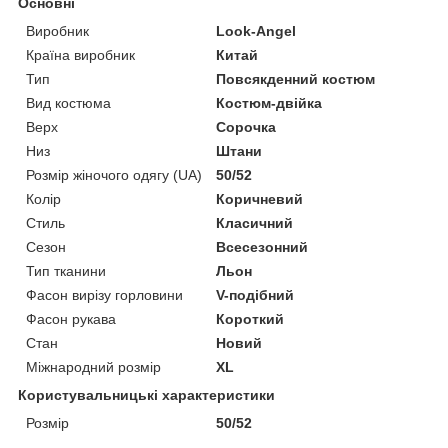
Основні
Виробник
Look-Angel
Країна виробник
Китай
Тип
Повсякденний костюм
Вид костюма
Костюм-двійка
Верх
Сорочка
Низ
Штани
Розмір жіночого одягу (UA)
50/52
Колір
Коричневий
Стиль
Класичний
Сезон
Всесезонний
Тип тканини
Льон
Фасон вирізу горловини
V-подібний
Фасон рукава
Короткий
Стан
Новий
Міжнародний розмір
XL
Користувальницькі характеристики
Розмір
50/52