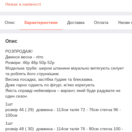
Немає в наявності
Опис
Характеристики
Доставка
Оплата
Умови 
Опис
РОЗПРОДАЖ!
Джинси весна - літо
Розміри: 46р 48р 50р 52р
Моделька труби: широкі штанини візуально витягують силует
та роблять його стрункішим.
Висока посадка, застібка ґудзик та блискавка.
Дуже гарно сідають по фігурі, м’яко корегують
Якість справді неймовірна – варіант, який буде радувати не
один сезон.
1шт
розмір 46 ( 29) довжина - 113см талія 72 - 76см стегна 96 -
100см
1шт
розмір 48 ( 30) довжина - 114см талія 76 - 80см стегна 100 -