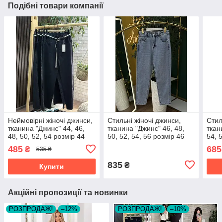
Подібні товари компанії
Неймовірні жіночі джинси,
Стильні жіночі джинси,
Стил
тканина "Джинс" 44, 46,
тканина "Джинс" 46, 48,
ткан
48, 50, 52, 54 розмір 44
50, 52, 54, 56 розмір 46
54, 
485
685
₴
535 ₴
835
₴
Купити
Акційні пропозиції та новинки
РОЗПРОДАЖ!
–12%
РОЗПРОДАЖ!
–10%