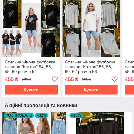
Стильна жіноча футболка,
Стильна жіноча футболка,
Стил
тканина "Коттон" 54, 56,
тканина "Коттон" 56, 58,
ткан
58, 60 розмір 54
60, 62 розмір 56
58, 
455
455
455
₴
₴
505 ₴
505 ₴
Купити
Купити
Акційні пропозиції та новинки
РОЗПРОДАЖ!
–32%
–15%