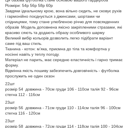
Розміри: 54р 56р 58р 60р
Завдяки ідеальному крою, вона вільно сидить, не сковує рухів
і гармонійно поєднується з джинсами, шортами чи
спідницями, тому стане улюбленою річчю для повсякденних
образів Модель доповнена якісно закріпленими стразами, які
красиво сяють та додають образу особливого шарму
Великий вибір кольорів дозволить легко підібрати варіант
саме під ваш стиль.
Тканина - котон: м’яка, приємна до тіла та комфортна у
носінні навіть у теплу погоду.
Матеріал не парить, має середню еластичність і гарно тримає
форму.
Відмінна якість пошиву забезпечить довговічність - футболка
прослужить не один сезон
22шт
розмір 54 довжина - 70см груди 106 - 110см талія 92 - 96см
стегна 112 - 116см
23шт
розмір 56 довжина - 71см груди 110 - 114см талія 96 - 100см
стегна 116 - 120см
23шт
розмір 58 довжина - 72см груди 114 - 118см талія 100 - 104см