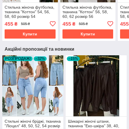
Стильна жіноча футболка,
Стильна жіноча футболка,
Стил
тканина "Коттон" 54, 56,
тканина "Коттон" 56, 58,
ткан
58, 60 розмір 54
60, 62 розмір 56
58, 
455
455
455
₴
₴
505 ₴
505 ₴
Купити
Купити
Акційні пропозиції та новинки
РОЗПРОДАЖ!
–32%
–15%
Стильні жіночі бріджі, тканина
Шикарні жіночі штани,
"Ліоцел" 48, 50, 52, 54 розмір
тканина "Еко-шкіра" 38, 40,