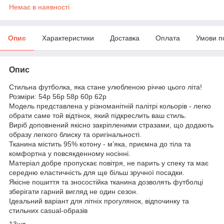
Немає в наявності
Опис
Характеристики
Доставка
Оплата
Умови п
Опис
Стильна футболка, яка стане улюбленою річчю цього літа!
Розміри: 54р 56р 58р 60р 62р
Модель представлена у різноманітній палітрі кольорів - легко
обрати саме той відтінок, який підкреслить ваш стиль.
Виріб доповнений якісно закріпленими стразами, що додають
образу легкого блиску та оригінальності.
Тканина містить 95% котону - м’яка, приємна до тіла та
комфортна у повсякденному носінні.
Матеріал добре пропускає повітря, не парить у спеку та має
середню еластичність для ще більш зручної посадки.
Якісне пошиття та зносостійка тканина дозволять футболці
зберігати гарний вигляд не один сезон.
Ідеальний варіант для літніх прогулянок, відпочинку та
стильних casual-образів
13шт