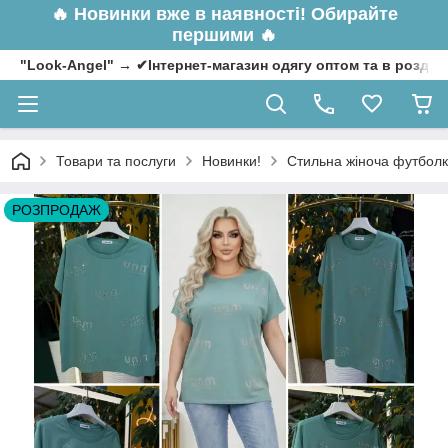
🔥
Новинки вже в наявності! Обирайте
першими 🔥
"Look-Angel" → ✔Інтернет-магазин одягу оптом та в роздрі
Товари та послуги
Новинки!
Стильна жіноча футболка
РОЗПРОДАЖ