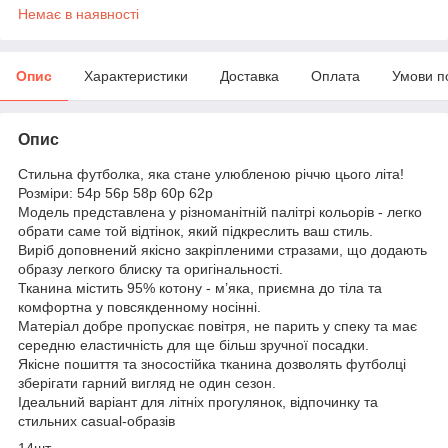
Немає в наявності
Опис
Характеристики
Доставка
Оплата
Умови п
Опис
Стильна футболка, яка стане улюбленою річчю цього літа!
Розміри: 54р 56р 58р 60р 62р
Модель представлена у різноманітній палітрі кольорів - легко
обрати саме той відтінок, який підкреслить ваш стиль.
Виріб доповнений якісно закріпленими стразами, що додають
образу легкого блиску та оригінальності.
Тканина містить 95% котону - м’яка, приємна до тіла та
комфортна у повсякденному носінні.
Матеріал добре пропускає повітря, не парить у спеку та має
середню еластичність для ще більш зручної посадки.
Якісне пошиття та зносостійка тканина дозволять футболці
зберігати гарний вигляд не один сезон.
Ідеальний варіант для літніх прогулянок, відпочинку та
стильних casual-образів
14шт