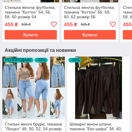
Стильна жіноча футболка,
Стильна жіноча футболка,
Стил
тканина "Коттон" 54, 56,
тканина "Коттон" 56, 58,
ткан
58, 60 розмір 54
60, 62 розмір 56
58, 
455
455
455
₴
₴
505 ₴
505 ₴
Купити
Купити
Акційні пропозиції та новинки
РОЗПРОДАЖ!
–32%
–15%
Стильні жіночі бріджі, тканина
Шикарні жіночі штани,
"Ліоцел" 48, 50, 52, 54 розмір
тканина "Еко-шкіра" 38, 40,