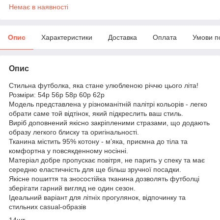
Немає в наявності
Опис
Характеристики
Доставка
Оплата
Умови п
Опис
Стильна футболка, яка стане улюбленою річчю цього літа!
Розміри: 54р 56р 58р 60р 62р
Модель представлена у різноманітній палітрі кольорів - легко
обрати саме той відтінок, який підкреслить ваш стиль.
Виріб доповнений якісно закріпленими стразами, що додають
образу легкого блиску та оригінальності.
Тканина містить 95% котону - м’яка, приємна до тіла та
комфортна у повсякденному носінні.
Матеріал добре пропускає повітря, не парить у спеку та має
середню еластичність для ще більш зручної посадки.
Якісне пошиття та зносостійка тканина дозволять футболці
зберігати гарний вигляд не один сезон.
Ідеальний варіант для літніх прогулянок, відпочинку та
стильних casual-образів
14шт