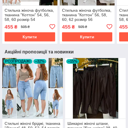
Стильна жіноча футболка,
Стильна жіноча футболка,
Стил
тканина "Коттон" 54, 56,
тканина "Коттон" 56, 58,
ткан
58, 60 розмір 54
60, 62 розмір 56
58, 
455
455
455
₴
₴
505 ₴
505 ₴
Купити
Купити
Акційні пропозиції та новинки
РОЗПРОДАЖ!
–32%
–15%
Стильні жіночі бріджі, тканина
Шикарні жіночі штани,
"Ліоцел" 48, 50, 52, 54 розмір
тканина "Еко-шкіра" 38, 40,