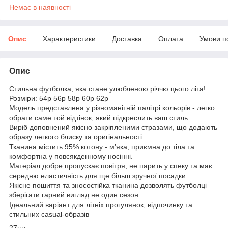
Немає в наявності
Опис
Характеристики
Доставка
Оплата
Умови п
Опис
Стильна футболка, яка стане улюбленою річчю цього літа!
Розміри: 54р 56р 58р 60р 62р
Модель представлена у різноманітній палітрі кольорів - легко
обрати саме той відтінок, який підкреслить ваш стиль.
Виріб доповнений якісно закріпленими стразами, що додають
образу легкого блиску та оригінальності.
Тканина містить 95% котону - м’яка, приємна до тіла та
комфортна у повсякденному носінні.
Матеріал добре пропускає повітря, не парить у спеку та має
середню еластичність для ще більш зручної посадки.
Якісне пошиття та зносостійка тканина дозволять футболці
зберігати гарний вигляд не один сезон.
Ідеальний варіант для літніх прогулянок, відпочинку та
стильних casual-образів
27шт