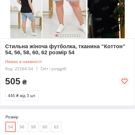
Стильна жіноча футболка, тканина "Коттон"
54, 56, 58, 60, 62 розмір 54
Немає в наявності
Код: 22164-54
Опт і роздріб
505
₴
445 ₴
від 3 шт.
Розмір
54
56
58
60
62