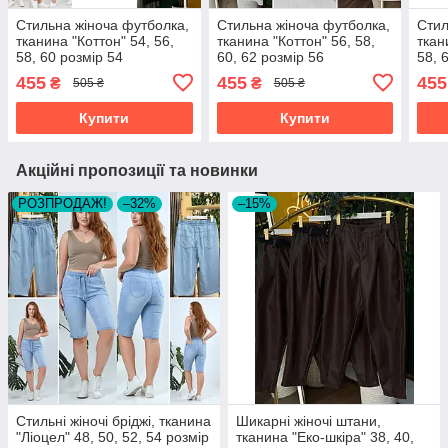
Стильна жіноча футболка,
Стильна жіноча футболка,
Стил
тканина "Коттон" 54, 56,
тканина "Коттон" 56, 58,
ткан
58, 60 розмір 54
60, 62 розмір 56
58, 
455
455
455
₴
₴
505 ₴
505 ₴
Купити
Купити
Акційні пропозиції та новинки
РОЗПРОДАЖ!
–32%
–15%
Стильні жіночі бріджі, тканина
Шикарні жіночі штани,
"Ліоцел" 48, 50, 52, 54 розмір
тканина "Еко-шкіра" 38, 40,