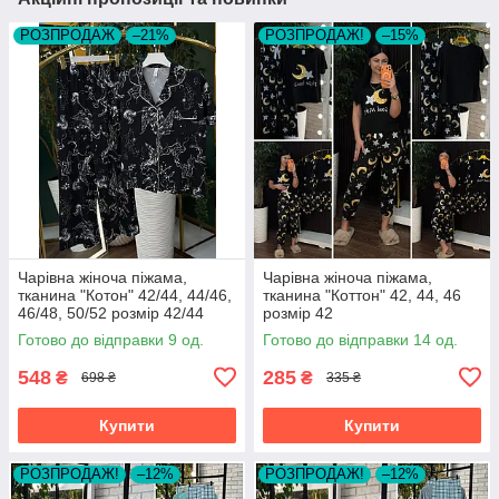
РОЗПРОДАЖ
–21%
РОЗПРОДАЖ!
–15%
Чарівна жіноча піжама,
Чарівна жіноча піжама,
тканина "Котон" 42/44, 44/46,
тканина "Коттон" 42, 44, 46
46/48, 50/52 розмір 42/44
розмір 42
Готово до відправки 9 од.
Готово до відправки 14 од.
548
285
₴
₴
698 ₴
335 ₴
Купити
Купити
РОЗПРОДАЖ!
–12%
РОЗПРОДАЖ!
–12%