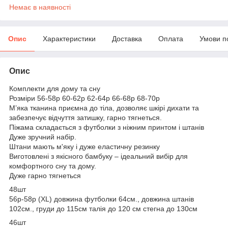
Немає в наявності
Опис
Характеристики
Доставка
Оплата
Умови п
Опис
Комплекти для дому та сну
Розміри 56-58р 60-62р 62-64р 66-68р 68-70р
М’яка тканина приємна до тіла, дозволяє шкірі дихати та
забезпечує відчуття затишку, гарно тягнеться.
Піжама складається з футболки з ніжним принтом і штанів
Дуже зручний набір.
Штани мають м'яку і дуже еластичну резинку
Виготовлені з якісного бамбуку – ідеальний вибір для
комфортного сну та дому.
Дуже гарно тягнеться
48шт
56р-58р (XL) довжина футболки 64см., довжина штанів
102см., груди до 115см талія до 120 см стегна до 130см
46шт