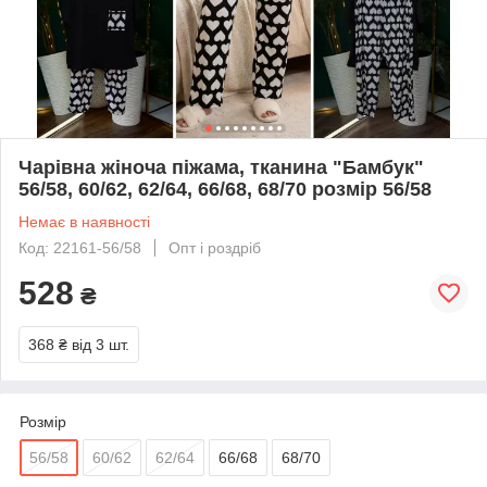
Чарівна жіноча піжама, тканина "Бамбук"
56/58, 60/62, 62/64, 66/68, 68/70 розмір 56/58
Немає в наявності
Код: 22161-56/58
Опт і роздріб
528
₴
368 ₴
від 3 шт.
Розмір
56/58
60/62
62/64
66/68
68/70