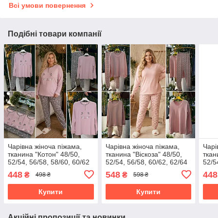
Всі умови повернення
Подібні товари компанії
Чарівна жіноча піжама,
Чарівна жіноча піжама,
Чарі
тканина "Котон" 48/50,
тканина "Віскоза" 48/50,
ткан
52/54, 56/58, 58/60, 60/62
52/54, 56/58, 60/62, 62/64
52/5
розмір 48/50
розмір 48/50
розм
448
548
448
₴
₴
498 ₴
598 ₴
Купити
Купити
Акційні пропозиції та новинки