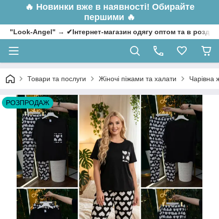
🔥
Новинки вже в наявності! Обирайте
першими 🔥
"Look-Angel" → ✔Інтернет-магазин одягу оптом та в роздрі
Товари та послуги
Жіночі піжами та халати
Чарівна ж
РОЗПРОДАЖ