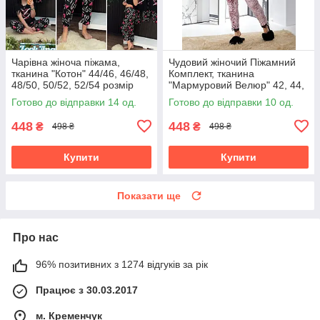
Чарівна жіноча піжама,
Чудовий жіночий Піжамний
тканина "Котон" 44/46, 46/48,
Комплект, тканина
48/50, 50/52, 52/54 розмір
"Мармуровий Велюр" 42, 44,
44/46
46, 48, 50, 52, 54 розмір 42
Готово до відправки 14 од.
Готово до відправки 10 од.
448
448
₴
₴
498 ₴
498 ₴
Купити
Купити
Показати ще
Про нас
96% позитивних з 1274 відгуків за рік
Працює з 30.03.2017
м. Кременчук