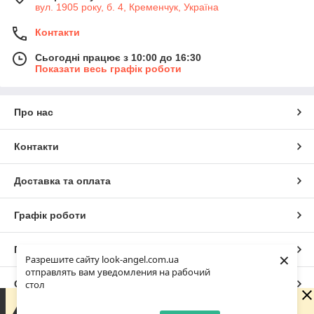
вул. 1905 року, б. 4, Кременчук, Україна
Контакти
Сьогодні працює з 10:00 до 16:30
Показати весь графік роботи
Про нас
Контакти
Доставка та оплата
Графік роботи
Повна версія сайту
×
Разрешите сайту look-angel.com.ua
отправлять вам уведомления на рабочий
Сайт створено на маркетплейсі
Prom.ua
стол
Зараз у компанії неробочий час. Замовлення та
повідомлення будуть оброблені з 10:00 найближчого