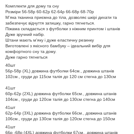
Комплекти для дому та сну
Розміри 56-58р 60-62р 62-64р 66-68р 68-70р
М’яка тканина приємна до тіла, дозволяє шкірі дихати та
забезпечує відчуття затишку, гарно тягнеться.
Піжама складається з футболки з ніжним принтом і штанів
Дуже зручний набір.
Штани мають м'яку і дуже еластичну резинку
Виготовлені з якісного бамбуку – ідеальний вибір для
комфортного сну та дому.
Дуже гарно тягнеться
40шт
56р-58р (XL) довжина футболки 64см., довжина штанів
102см., груди до 115см талія до 120 см стегна до 130см
41шт
60р-62р (2XL) довжина футболки 65см., довжина штанів
104см., груди до 120см талія до 130см стегна до 140см
41шт
62р-64р (3XL) довжина футболки 66см., довжина штанів
106см., груди до 130см талія до 120см стегна до 150см
41шт
66р -68р (4XL) довжина футболки 67см., довжина штанів