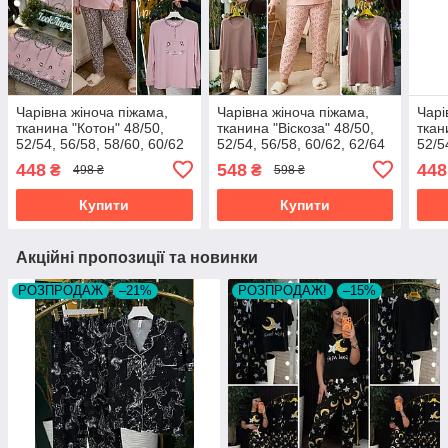
Чарівна жіноча піжама,
Чарівна жіноча піжама,
Чарі
тканина "Котон" 48/50,
тканина "Віскоза" 48/50,
ткан
52/54, 56/58, 58/60, 60/62
52/54, 56/58, 60/62, 62/64
52/5
розмір 48/50
розмір 48/50
розм
448
548
448
₴
₴
498 ₴
598 ₴
Купити
Купити
Акційні пропозиції та новинки
РОЗПРОДАЖ
–21%
РОЗПРОДАЖ!
–15%