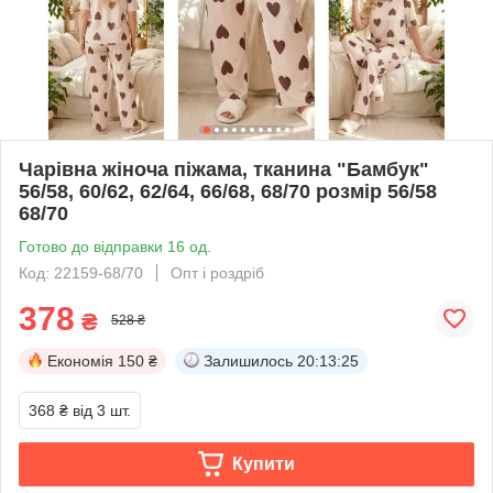
Чарівна жіноча піжама, тканина "Бамбук"
56/58, 60/62, 62/64, 66/68, 68/70 розмір 56/58
68/70
Готово до відправки 16 од.
Код: 22159-68/70
Опт і роздріб
378
₴
528 ₴
Економія
150 ₴
Залишилось
20:13:24
368 ₴
від 3 шт.
Купити