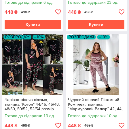
Готово до відправки 6 од.
Готово до відправки 23 од.
448
448
₴
₴
498 ₴
498 ₴
Купити
Купити
РОЗПРОДАЖ
–10%
РОЗПРОДАЖ!
–10%
Чарівна жіноча піжама,
Чудовий жіночий Піжамний
тканина "Котон" 44/46, 46/48,
Комплект, тканина
48/50, 50/52, 52/54 розмір
"Мармуровий Велюр" 42, 44,
44/46
46, 48, 50, 52, 54 розмір 42
Готово до відправки 13 од.
Готово до відправки 10 од.
448
448
₴
₴
498 ₴
498 ₴