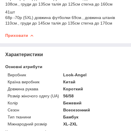
108см., груди до 135см талія до 125см стегна до 160см
41шт
68р -70р (5XL) довжина футболки 69см., довжина штанів
110см., груди до 145см талія до 135см стегна до 170см
Приховати
Характеристики
Основні атрибути
Виробник
Look-Angel
Країна виробник
Китай
Довжина рукава
Короткий
Розмір жіночого одягу (UA)
56/58
Колір
Бежевий
Сезон
Всесезонний
Тип тканини
Бамбук
Міжнародний розмір
XL-2XL