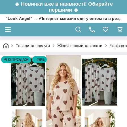
🔥
Новинки вже в наявності! Обирайте
першими 🔥
"Look-Angel" → ✔Інтернет-магазин одягу оптом та в роздрі
Товари та послуги
Жіночі піжами та халати
Чарівна ж
РОЗПРОДАЖ
–28%