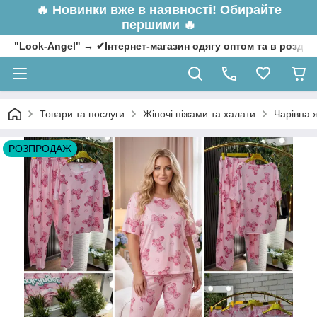
🔥
Новинки вже в наявності! Обирайте
першими 🔥
"Look-Angel" → ✔Інтернет-магазин одягу оптом та в роздрі
Товари та послуги
Жіночі піжами та халати
Чарівна ж
РОЗПРОДАЖ