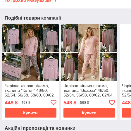
Всі умови повернення
Подібні товари компанії
Чарівна жіноча піжама,
Чарівна жіноча піжама,
Чарі
тканина "Котон" 48/50,
тканина "Віскоза" 48/50,
ткан
52/54, 56/58, 58/60, 60/62
52/54, 56/58, 60/62, 62/64
52/5
розмір 48/50
розмір 48/50
розм
448
548
448
₴
₴
498 ₴
598 ₴
Купити
Купити
Акційні пропозиції та новинки