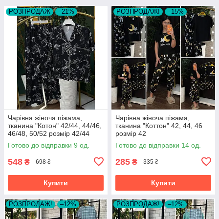
РОЗПРОДАЖ
–21%
РОЗПРОДАЖ!
–15%
Чарівна жіноча піжама,
Чарівна жіноча піжама,
тканина "Котон" 42/44, 44/46,
тканина "Коттон" 42, 44, 46
46/48, 50/52 розмір 42/44
розмір 42
Готово до відправки 9 од.
Готово до відправки 14 од.
548
285
₴
₴
698 ₴
335 ₴
Купити
Купити
РОЗПРОДАЖ!
–12%
РОЗПРОДАЖ!
–12%