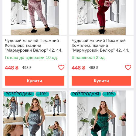
Чудовий жіночий Піжамний
Чудовий жіночий Піжамний
Комплект, тканина
Комплект, тканина
"Мармуровий Велюр" 42, 44,
"Мармуровий Велюр" 42, 44,
46, 48, 50, 52, 54 розмір 42
46, 48, 50, 52, 54 розмір 42
Готово до відправки 10 од.
В наявності 2 од.
448
448
₴
₴
498 ₴
498 ₴
Купити
Купити
РОЗПРОДАЖ!
–10%
РОЗПРОДАЖ!
–10%