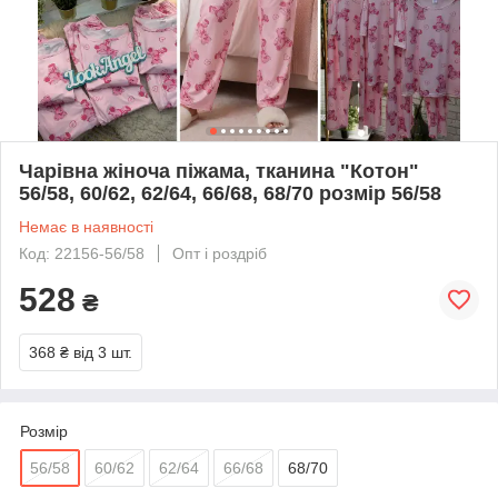
Чарівна жіноча піжама, тканина "Котон"
56/58, 60/62, 62/64, 66/68, 68/70 розмір 56/58
Немає в наявності
Код: 22156-56/58
Опт і роздріб
528
₴
368 ₴
від 3 шт.
Розмір
56/58
60/62
62/64
66/68
68/70