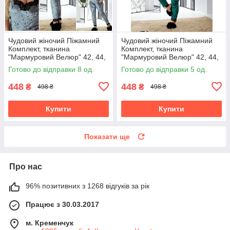
Чудовий жіночий Піжамний
Чудовий жіночий Піжамний
Комплект, тканина
Комплект, тканина
"Мармуровий Велюр" 42, 44,
"Мармуровий Велюр" 42, 44,
46, 48, 50, 52, 54 розмір 42
46, 48, 50, 52, 54 розмір 42
Готово до відправки 8 од.
Готово до відправки 5 од.
448
448
₴
₴
498 ₴
498 ₴
Купити
Купити
Показати ще
Про нас
96% позитивних з 1268 відгуків за рік
Працює з 30.03.2017
м. Кременчук