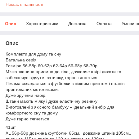
Немає в наявності
Опис
Характеристики
Доставка
Оплата
Умови п
Опис
Комплекти для дому та сну
Батальна серія
Розміри 56-58р 60-62р 62-64р 66-68р 68-70р
М’яка тканина приємна до тіла, дозволяє шкірі дихати та
забезпечує відчуття затишку, гарно тягнеться.
Піжама складається з футболки з ніжним принтом і штанів
принтованих метеликами.
Дуже зручний набір.
Штани мають м'яку і дуже еластичну резинку
Виготовлені з якісного бамбуку – ідеальний вибір для
комфортного сну та дому.
Дуже гарно тягнеться
41шт
XL 56р-58р довжина футболки 65см., довжина штанів 105см.,
груди до 115см талія до 120 см стегна до 130см