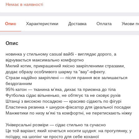
Немає в наявності
Опис
Характеристики
Доставка
Оплата
Умови п
Опис
новинка у стильному casual вайбі - виглядає дорого, а
відчувається максимально комфортно
Милий котик, прикрашений якісно закріпленими стразами,
додає образу особливого шарму та “вау”-ефекту.
Стрази надійно закріплені — після прання все залишається
бездоганним
95% катон — тканина м’яка, дихає та приємна до тіла
Футболка сідає вільненько, не обтягує та не сковує рухів
Штанці з високою посадкою — красиво сідають по фігурі
Еластична резинка + шнурок-фіксатор для ідеальної посадки
Манжетики по низу м’які та комфортні, не перетискають ніжку
Універсальні розміри — сідає стильно та сучасно
Це той варіант, який хочеться носити щодня: на прогулянку, у
поїздку, на шопінг чи просто для себе коханої