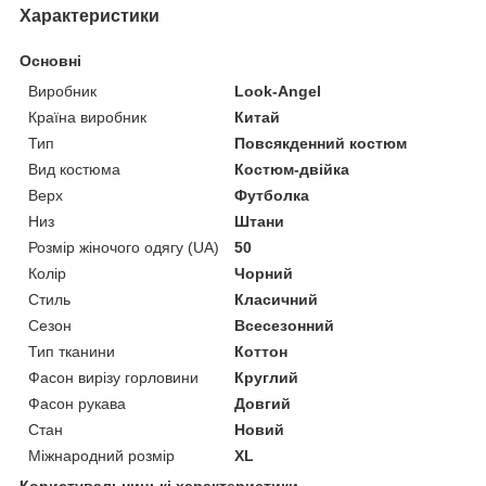
Характеристики
Основні
Виробник
Look-Angel
Країна виробник
Китай
Тип
Повсякденний костюм
Вид костюма
Костюм-двійка
Верх
Футболка
Низ
Штани
Розмір жіночого одягу (UA)
50
Колір
Чорний
Стиль
Класичний
Сезон
Всесезонний
Тип тканини
Коттон
Фасон вирізу горловини
Круглий
Фасон рукава
Довгий
Стан
Новий
Міжнародний розмір
XL
Користувальницькі характеристики