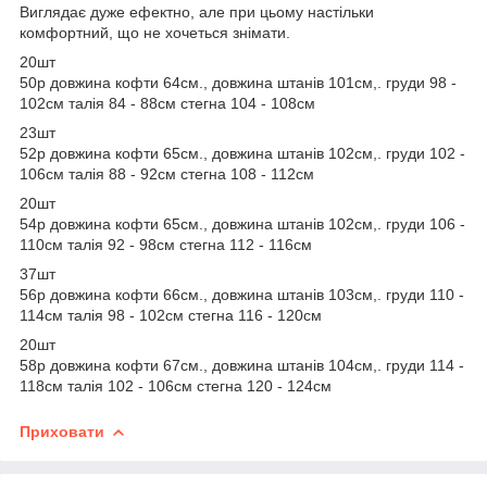
Виглядає дуже ефектно, але при цьому настільки
комфортний, що не хочеться знімати.
20шт
50р довжина кофти 64см., довжина штанів 101см,. груди 98 -
102см талія 84 - 88см стегна 104 - 108см
23шт
52р довжина кофти 65см., довжина штанів 102см,. груди 102 -
106см талія 88 - 92см стегна 108 - 112см
20шт
54р довжина кофти 65см., довжина штанів 102см,. груди 106 -
110см талія 92 - 98см стегна 112 - 116см
37шт
56р довжина кофти 66см., довжина штанів 103см,. груди 110 -
114см талія 98 - 102см стегна 116 - 120см
20шт
58р довжина кофти 67см., довжина штанів 104см,. груди 114 -
118см талія 102 - 106см стегна 120 - 124см
Приховати