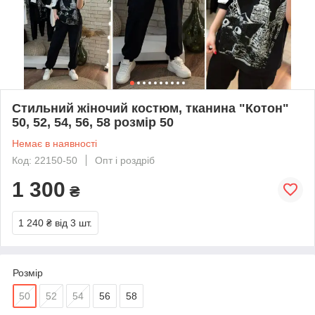
Стильний жіночий костюм, тканина "Котон"
50, 52, 54, 56, 58 розмір 50
Немає в наявності
Код: 22150-50
Опт і роздріб
1 300
₴
1 240 ₴
від 3 шт.
Розмір
50
52
54
56
58