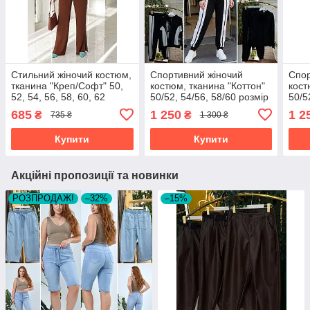
Стильний жіночий костюм,
Спортивний жіночий
Спор
тканина "Креп/Софт" 50,
костюм, тканина "Коттон"
кост
52, 54, 56, 58, 60, 62
50/52, 54/56, 58/60 розмір
50/5
розмір 50
50/52
50/5
685
1 250
1 2
₴
₴
735 ₴
1 300 ₴
Купити
Купити
Акційні пропозиції та новинки
РОЗПРОДАЖ!
–32%
–15%