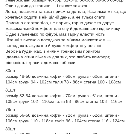
Один дотик до тканини — і ви вже закохані
Легка, невагома та така приємна до тіла, Настільки м’яка, що
хочеться ходити в ній цілий день, а не тільки спати
Приємно огортає тіло, не парить, гарно дихає та дарує
максимальний комфорт для сну й домашнього відпочинку
Сідає вільненько по фігурі, має гарну еластичність
Штанці з високою посадкою та м’яким манжетиком —
виглядають акуратно й дуже комфортні у носінні.
Верх на ґудзичках, з милим трендовим принтом
Ідеальна літня піжамка для тих, хто любить комфорт,
жіночність і красиві домашні образи
80шт
розмір 48-50 довжина кофти - 69см, рукав - 60см, штани -
104см груди 94 - 102см талія 78 - 88см стегна 100 - 108см
81шт
розмір 52-54 довжина кофти - 70см, рукав - 61см, штани -
105см груди 102 - 110см талія 88 - 96см стегна 108 - 116см
79шт
розмір 56-58 довжина кофти - 72см, рукав - 62см, штани -
106см груди 110 - 118см талія 96 - 104см стегна 116 - 124см
80шт