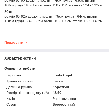
розмір 58-60 довжина кофти - 74см, рукав - 63см, штани -
108см руди 118 - 126см талія 110 - 112см стегна 124 - 132см
80шт
розмір 60-62р довжина кофти - 75см, рукав - 64см, штани -
110см груди 124- 130см талія 110 - 120см стегна 130 - 140см
Приховати
Характеристики
Основні атрибути
Виробник
Look-Angel
Країна виробник
Китай
Довжина рукава
Короткий
Розмір жіночого одягу (UA)
48/50
Колір
Різні кольори
Сезон
Всесезонний