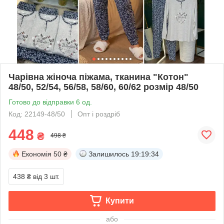
Чарівна жіноча піжама, тканина "Котон"
48/50, 52/54, 56/58, 58/60, 60/62 розмір 48/50
Готово до відправки 6 од.
Код: 22149-48/50
Опт і роздріб
448
₴
498 ₴
Економія
50 ₴
Залишилось
19:19:33
438 ₴
від 3 шт.
Купити
або