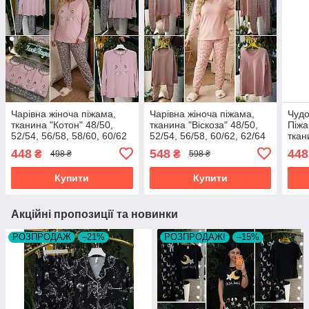
Чарівна жіноча піжама,
Чарівна жіноча піжама,
Чудо
тканина "Котон" 48/50,
тканина "Віскоза" 48/50,
Піжа
52/54, 56/58, 58/60, 60/62
52/54, 56/58, 60/62, 62/64
ткан
розмір 48/50
розмір 48/50
Велю
448
548
448
₴
₴
498 ₴
598 ₴
52, 
Купити
Купити
Акційні пропозиції та новинки
РОЗПРОДАЖ
–21%
РОЗПРОДАЖ!
–15%