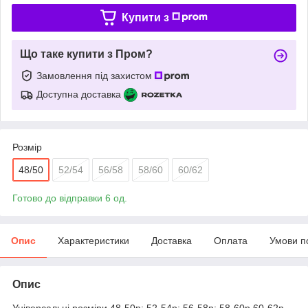
Купити з
Що таке купити з Пром?
Замовлення під захистом
Доступна доставка
Розмір
48/50
52/54
56/58
58/60
60/62
Готово до відправки 6 од.
Опис
Характеристики
Доставка
Оплата
Умови п
Опис
Універсальні розміри 48-50р; 52-54р; 56-58р; 58-60р 60-62р