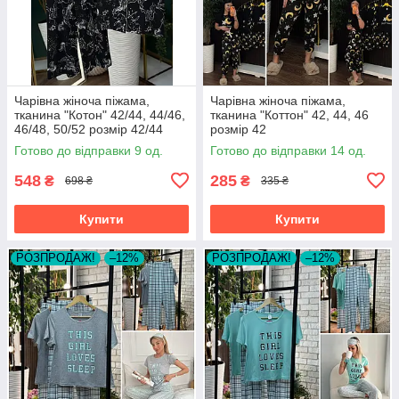
Чарівна жіноча піжама,
Чарівна жіноча піжама,
тканина "Котон" 42/44, 44/46,
тканина "Коттон" 42, 44, 46
46/48, 50/52 розмір 42/44
розмір 42
Готово до відправки 9 од.
Готово до відправки 14 од.
548
285
₴
₴
698 ₴
335 ₴
Купити
Купити
РОЗПРОДАЖ!
–12%
РОЗПРОДАЖ!
–12%