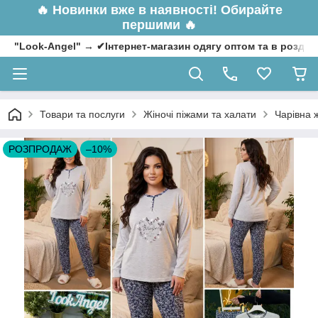
🔥
Новинки вже в наявності! Обирайте
першими 🔥
"Look-Angel" → ✔Інтернет-магазин одягу оптом та в роздрі
Товари та послуги
Жіночі піжами та халати
Чарівна ж
РОЗПРОДАЖ
–10%