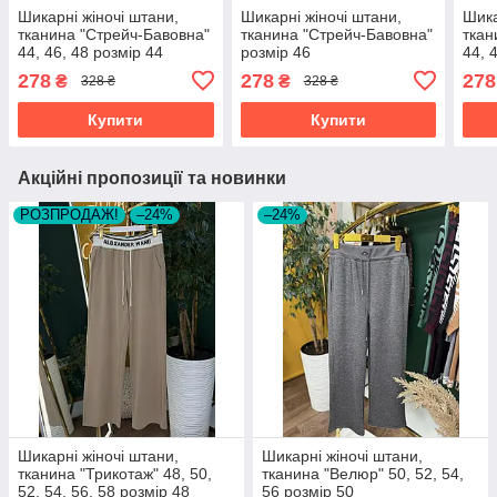
Шикарні жіночі штани,
Шикарні жіночі штани,
Шика
тканина "Стрейч-Бавовна"
тканина "Стрейч-Бавовна"
ткан
44, 46, 48 розмір 44
розмір 46
44, 
278
278
278
₴
₴
328 ₴
328 ₴
Купити
Купити
Акційні пропозиції та новинки
РОЗПРОДАЖ!
–24%
–24%
Шикарні жіночі штани,
Шикарні жіночі штани,
тканина "Трикотаж" 48, 50,
тканина "Велюр" 50, 52, 54,
52, 54, 56, 58 розмір 48
56 розмір 50