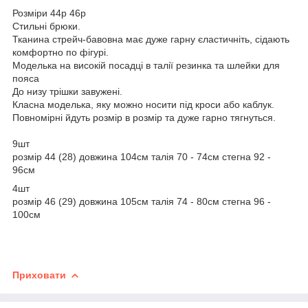
Розміри 44р 46р
Стильні брюки.
Тканина стрейч-бавовна має дуже гарну єластичніть, сідають
комфортно по фігурі.
Моделька на високій посадці в талії резинка та шлейки для
пояса
До низу трішки завужені.
Класна моделька, яку можно носити під кроси або каблук.
Повномірні йдуть розмір в розмір та дуже гарно тягнуться.
9шт
розмір 44 (28) довжина 104см талія 70 - 74см стегна 92 -
96см
4шт
розмір 46 (29) довжина 105см талія 74 - 80см стегна 96 -
100см
Приховати