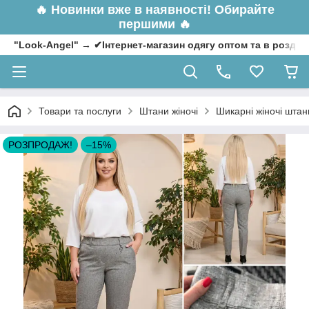
🔥
Новинки вже в наявності! Обирайте
першими 🔥
"Look-Angel" → ✔Інтернет-магазин одягу оптом та в роздрі
Товари та послуги
Штани жіночі
Шикарні жіночі штан
РОЗПРОДАЖ!
–15%