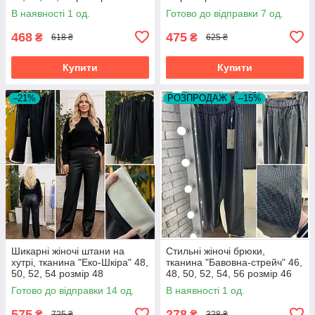
В наявності 1 од.
Готово до відправки 7 од.
468
475
₴
₴
618 ₴
625 ₴
Купити
Купити
–21%
РОЗПРОДАЖ
–15%
Шикарні жіночі штани на
Стильні жіночі брюки,
хутрі, тканина "Еко-Шкіра" 48,
тканина "Бавовна-стрейч" 46,
50, 52, 54 розмір 48
48, 50, 52, 54, 56 розмір 46
Готово до відправки 14 од.
В наявності 1 од.
575
278
₴
₴
725 ₴
328 ₴