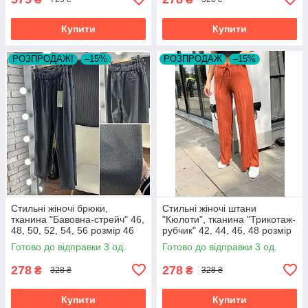
Купити
Купити
РОЗПРОДАЖ!
–15%
РОЗПРОДАЖ
–15%
Стильні жіночі брюки,
Стильні жіночі штани
тканина "Бавовна-стрейч" 46,
"Кюлоти", тканина "Трикотаж-
48, 50, 52, 54, 56 розмір 46
рубчик" 42, 44, 46, 48 розмір
42
Готово до відправки 3 од.
Готово до відправки 3 од.
278
278
₴
₴
328 ₴
328 ₴
Купити
Купити