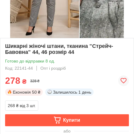
Шикарні жіночі штани, тканина "Стрейч-
Бавовна" 44, 46 розмір 44
Готово до відправки 8 од.
Код: 22141-44
Опт і роздріб
278
₴
328 ₴
Економія
50 ₴
Залишилось
1 день
268 ₴
від 3 шт.
Купити
або