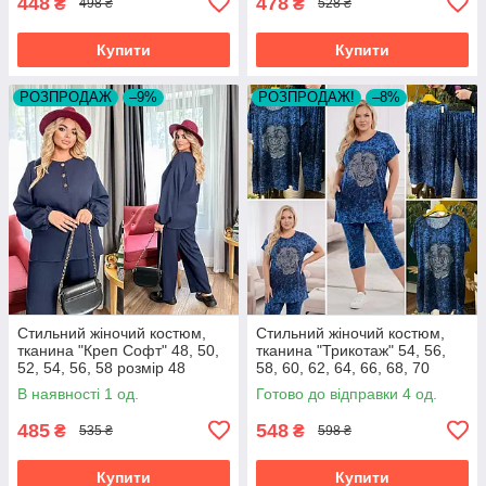
448
478
₴
₴
498 ₴
528 ₴
Купити
Купити
РОЗПРОДАЖ
–9%
РОЗПРОДАЖ!
–8%
Стильний жіночий костюм,
Стильний жіночий костюм,
тканина "Креп Софт" 48, 50,
тканина "Трикотаж" 54, 56,
52, 54, 56, 58 розмір 48
58, 60, 62, 64, 66, 68, 70
розмір 54
В наявності 1 од.
Готово до відправки 4 од.
485
548
₴
₴
535 ₴
598 ₴
Купити
Купити