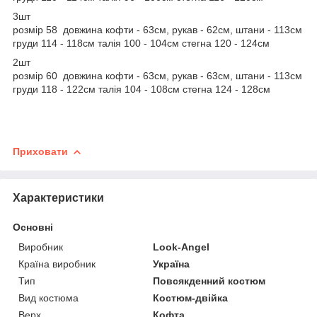
3шт
розмір 58 довжина кофти - 63см, рукав - 62см, штани - 113см
груди 114 - 118см талія 100 - 104см стегна 120 - 124см
2шт
розмір 60 довжина кофти - 63см, рукав - 63см, штани - 113см
груди 118 - 122см талія 104 - 108см стегна 124 - 128см
Приховати
Характеристики
Основні
Виробник
Look-Angel
Країна виробник
Україна
Тип
Повсякденний костюм
Вид костюма
Костюм-двійка
Верх
Кофта