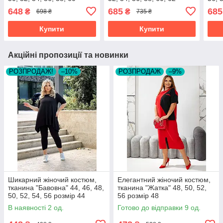
розмір 50
розмір 50
648
685
685
₴
₴
698 ₴
735 ₴
Купити
Купити
Акційні пропозиції та новинки
РОЗПРОДАЖ!
–10%
РОЗПРОДАЖ
–9%
Шикарний жіночий костюм,
Елегантний жіночий костюм,
тканина "Бавовна" 44, 46, 48,
тканина "Жатка" 48, 50, 52,
50, 52, 54, 56 розмір 44
56 розмір 48
В наявності 2 од.
Готово до відправки 9 од.