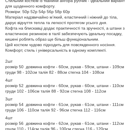
Стильний костюм із тканини ангора рубчик - ідеальний варіант
для щоденного комфорту.
Розміри: 50р 52р 54р 56р 58р 60р
Матеріал надзвичайно м’який, еластичний і ніжний до тіла,
дарує відчуття тепла та легкості протягом усього дня.
Кофта на блискавці додає практичності та зручності, а штани з
еластичною резинкою в талії забезпечують ідеальну посадку,
кишені роблять образ ще більш функціональним.
Цей костюм чудово підходить для повсякденного носіння.
Комфорт, стиль і універсальність в одному комплекті.
2шт
розмір 50 довжина кофти - 60см, рукав - 59см, штани - 109см
груди 98 - 102см талія 82 - 88см стегна 104 - 108см
4шт
розмір 52 довжина кофти - 60см, рукав - 60см, штани - 110см
груди 102 - 106см талія 88 - 92см стегна 108 - 112см
3шт
розмір 54 довжина кофти - 61см, рукав - 61см, штани - 111см
груди 106 - 110см талія 92 - 96см стегна 112 - 116см
4шт
розмір 56 довжина кофти - 62см, рукав - 61см, штани - 112см
груди 110 - 114см талія 96 - 100см стегна 116 - 120см