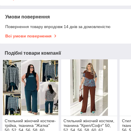
Умови повернення
Повернення товару впродовж 14 днів за домовленістю
Всі умови повернення
Подібні товари компанії
Стильний жіночий костюм-
Стильний жіночий костюм,
Стил
трійка, тканина "Жатка"
тканина "Креп/Софт" 50,
ткан
50, 52, 54, 56, 58, 60
52, 54, 56, 58, 60, 62
56, 