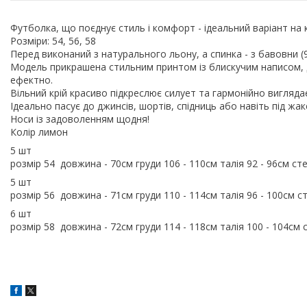
Футболка, що поєднує стиль і комфорт - ідеальний варіант н
Розміри: 54, 56, 58
Перед виконаний з натурального льону, а спинка - з бавовни (9
Модель прикрашена стильним принтом із блискучим написом, д
ефектно.
Вільний крій красиво підкреслює силует та гармонійно виглядає
Ідеально пасує до джинсів, шортів, спідниць або навіть під жа
Носи із задоволенням щодня!
Колір лимон
5 шт
розмір 54 довжина - 70см груди 106 - 110см талія 92 - 96см ст
5 шт
розмір 56 довжина - 71см груди 110 - 114см талія 96 - 100см с
6 шт
розмір 58 довжина - 72см груди 114 - 118см талія 100 - 104см 