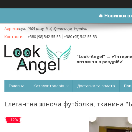
🔥
Новинки вж
вул. 1905 року, б. 4, Кременчук, Україна
+380 (98) 542-55-53
+380 (95) 542-55-53
"Look-Angel" → ✔Інтерн
оптом та в роздріб✔
Головна
Каталог товарів
Доставка та оплата
Пов
Елегантна жіноча футболка, тканина "Ба
–12%