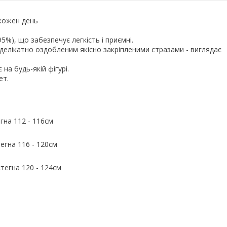
а кожен день
5%), що забезпечує легкість і приємні.
елікатно оздобленим якісно закріпленими стразами - виглядає
 на будь-якій фігурі.
кет.
егна 112 - 116см
тегна 116 - 120см
стегна 120 - 124см