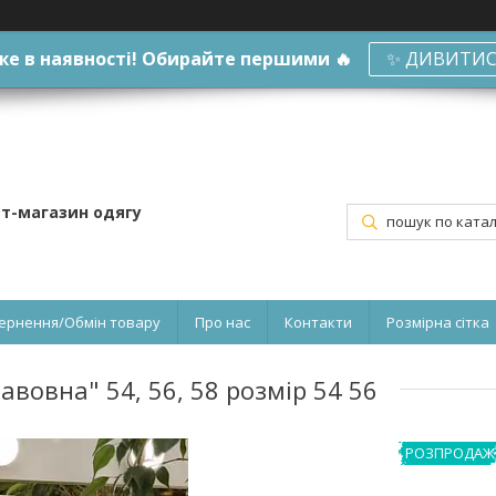
е в наявності! Обирайте першими 🔥
✨ ДИВИТИС
ет-магазин одягу
ернення/Обмін товару
Про нас
Контакти
Розмірна сітка
вовна" 54, 56, 58 розмір 54 56
РОЗПРОДАЖ