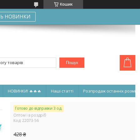
Кошик
Ь НОВИНКИ
Пошук
НОВИНКИ! 🔥🔥🔥
Наші статті
Розпродаж останніх розмірі
Готово до відправки 3 од.
Оптом і в роздріб
Код:
22073-56
428 ₴