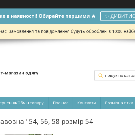
е в наявності! Обирайте першими 🔥
✨ ДИВИТИС
 час. Замовлення та повідомлення будуть оброблені з 10:00 найбл
ет-магазин одягу
ернення/Обмін товару
Про нас
Контакти
Розмірна сітка
авовна" 54, 56, 58 розмір 54