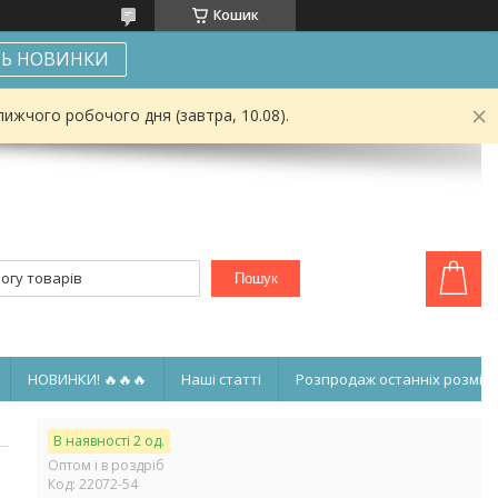
Кошик
Ь НОВИНКИ
ижчого робочого дня (завтра, 10.08).
Пошук
НОВИНКИ! 🔥🔥🔥
Наші статті
Розпродаж останніх розмірі
В наявності 2 од.
Оптом і в роздріб
Код:
22072-54