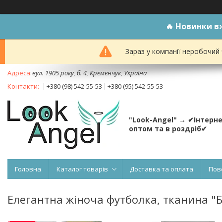
🔥
Новинки вж
Зараз у компанії неробочий
вул. 1905 року, б. 4, Кременчук, Україна
+380 (98) 542-55-53
+380 (95) 542-55-53
"Look-Angel" → ✔Інтерн
оптом та в роздріб✔
Головна
Каталог товарів
Доставка та оплата
Пов
Елегантна жіноча футболка, тканина "Б