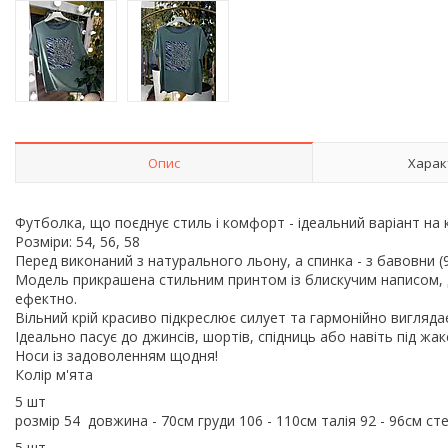
Опис
Харак
Футболка, що поєднує стиль і комфорт - ідеальний варіант н
Розміри: 54, 56, 58
Перед виконаний з натурального льону, а спинка - з бавовни (9
Модель прикрашена стильним принтом із блискучим написом, д
ефектно.
Вільний крій красиво підкреслює силует та гармонійно виглядає
Ідеально пасує до джинсів, шортів, спідниць або навіть під жа
Носи із задоволенням щодня!
Колір м'ята
5 шт
розмір 54 довжина - 70см груди 106 - 110см талія 92 - 96см ст
5 шт