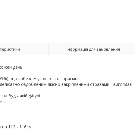
теристики
Інформація для замовлення
а кожен день
5%), що забезпечує легкість і приємні.
елікатно оздобленим якісно закріпленими стразами - виглядає
 на будь-якій фігурі.
кет.
егна 112 - 116см