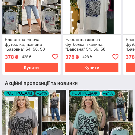
Елегантна жіноча
Елегантна жіноча
Елег
футболка, тканина
футболка, тканина
футб
"Бавовна" 54, 56, 58
"Бавовна" 54, 56, 58
"Бав
розмір 54
розмір 54
розм
378
378
378
₴
₴
428 ₴
428 ₴
Купити
Купити
Акційні пропозиції та новинки
РОЗПРОДАЖ!
–24%
РОЗПРОДАЖ!
–24%