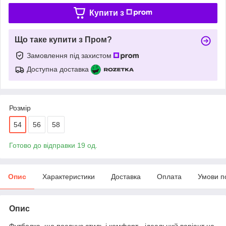
Купити з
Що таке купити з Пром?
Замовлення під захистом
Доступна доставка
Розмір
54
56
58
Готово до відправки 19 од.
Опис
Характеристики
Доставка
Оплата
Умови п
Опис
Футболка, що поєднує стиль і комфорт - ідеальний варіант на