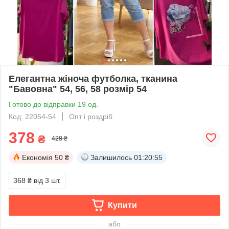
Елегантна жіноча футболка, тканина
"Бавовна" 54, 56, 58 розмір 54
Готово до відправки 19 од.
Код: 22054-54
Опт і роздріб
378
₴
428 ₴
Економія
50 ₴
Залишилось
01:20:54
368 ₴
від 3 шт.
Купити
або