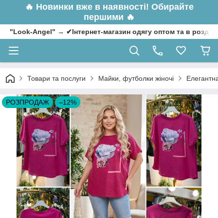
🔥
Новинки вже в наявності! Обирайте
першими 🔥
"Look-Angel" → ✔Інтернет-магазин одягу оптом та в роздрі
Товари та послуги
Майки, футболки жіночі
Елегантна
РОЗПРОДАЖ
–12%