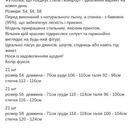
кожен день
Розміри: 54, 56, 58
Перед виконаний з натурального льону, а спинка - з бавовни
(95%), що забезпечує легкість і приємні.
Модель прикрашена стильним, якісним принтом.
Вільник крій красиво підкреслює силует та гармонійно
виглядає на будь-якій фігурі.
Ідеально пасує до джинсів, шортів, спідниць або навіть під
жакет.
Носи із задоволенням щодня!
Колір фуксія
21 шт
розмір 54 довжина - 70см руди 106 - 110см талія 92 - 96см
стегна 112 - 116см
21 шт
розмір 56 довжина - 71см груди 110 - 114см талія 96 - 100см
стегна 116 - 120см
21 шт
розмір 58 довжина - 71см груди 114 - 118см талія 100 - 104см
стегна 120 - 124см