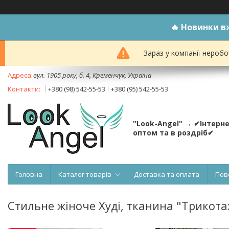
🔥
Новинки вж
Зараз у компанії неробо
вул. 1905 року, б. 4, Кременчук, Україна
+380 (98) 542-55-53
+380 (95) 542-55-53
"Look-Angel" → ✔Інтерн
оптом та в роздріб✔
Головна
Каталог товарів
Доставка та оплата
Пов
Стильне жіноче Худі, тканина "Трикота