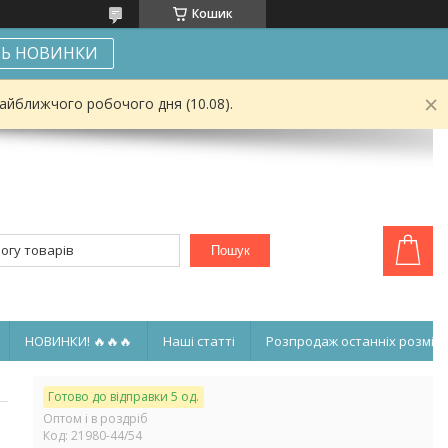
Кошик
Ь НОВИНКИ
найближчого робочого дня (10.08).
Пошук
НОВИНКИ! 🔥🔥🔥
Наші статті
Розпродаж останніх розмірі
Готово до відправки 5 од.
Оптом і в роздріб
Код:
21980-44/54