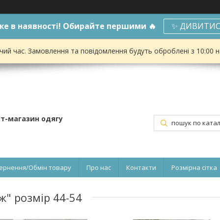
е в наявності! Обирайте першими 🔥
✨ ДИВИТИС
чий час. Замовлення та повідомлення будуть оброблені з 10:00 
ет-магазин одягу
ернення/Обмін товару
Про нас
Контакти
Розмірна сітка
ж" розмір 44-54