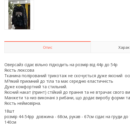
Опис
Харак
Оверсайз сідає вільно підходить на розмір від 44р до 54р
Якість люксова
Тканина полірований трикотаж не скочується дуже якісний ос
М?який приємний до тіла та має середню еластичність
Дуже комфортний та стильний.
Якісний накат (принт) стійкий до прання та не втрачає свого в
Манжети та низ виконані з рибани, що додає виробу форми та
Якість неймовірна.
18шт
розмір 44-54рр довжина - 68см, рукав - 67см сідає на груди до
140см