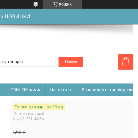
Кошик
Ь НОВИНКИ
Пошук
НОВИНКИ! 🔥🔥🔥
Наші статті
Розпродаж останніх розмірі
Готово до відправки 19 од.
Оптом і в роздріб
Код:
21971-44/54
698 ₴