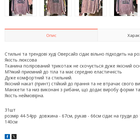
Опис
Харак
Стильні та трендові худі Оверсайз сідає вільно підходить на ро
Якість люксова
Тканина полірований трикотаж не скочується дуже якісний осн
М?який приємний до тіла та має середню еластичність
Дуже комфортний та стильний.
Якісний накат (принт) стійкий до прання та не втрачає свого в
Манжети та низ виконані з рибани, що додає виробу форми та 
Якість неймовірна.
31шт
розмір 44-54рр довжина - 67см, рукав - 66см сідає на груди до
140см