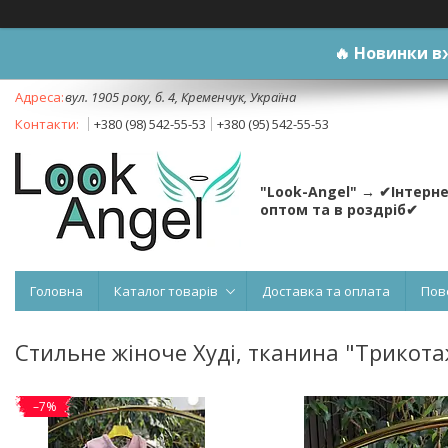
🔥
Новинки вж
вул. 1905 року, б. 4, Кременчук, Україна
+380 (98) 542-55-53
+380 (95) 542-55-53
"Look-Angel" → ✔Інтерн
оптом та в роздріб✔
Головна
Каталог товарів
Доставка та оплата
Пов
Стильне жіноче Худі, тканина "Трикота
–7%