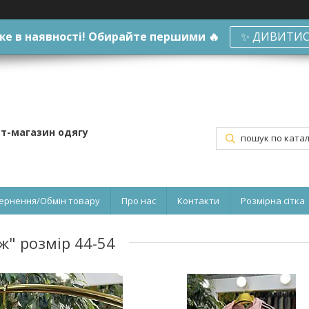
е в наявності! Обирайте першими 🔥
✨ ДИВИТИС
ет-магазин одягу
ернення/Обмін товару
Про нас
Контакти
Розмірна сітка
ж" розмір 44-54