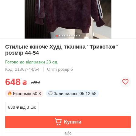
Стильне жіноче Худі, тканина "Трикотаж"
розмір 44-54
Готово до відправки 23 од.
Код: 21967-44/54
Опт і роздріб
648
₴
698 ₴
Економія
50 ₴
Залишилось
05:12:57
638 ₴
від 3 шт.
Купити
або