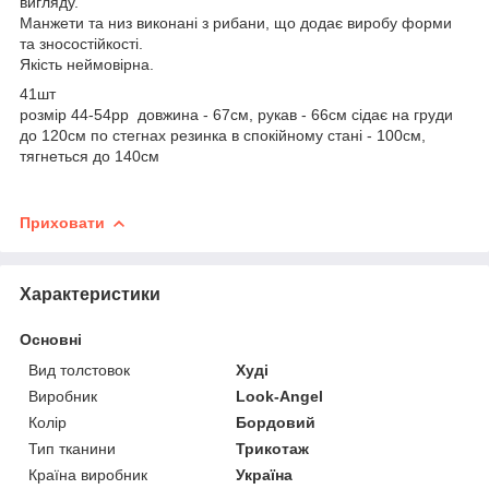
вигляду.
Манжети та низ виконані з рибани, що додає виробу форми
та зносостійкості.
Якість неймовірна.
41шт
розмір 44-54рр довжина - 67см, рукав - 66см сідає на груди
до 120см по стегнах резинка в спокійному стані - 100см,
тягнеться до 140см
Приховати
Характеристики
Основні
Вид толстовок
Худі
Виробник
Look-Angel
Колір
Бордовий
Тип тканини
Трикотаж
Країна виробник
Україна