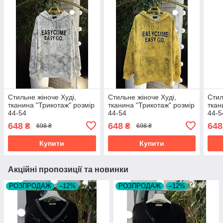
Стильне жіноче Худі,
Стильне жіноче Худі,
Стил
тканина "Трикотаж" розмір
тканина "Трикотаж" розмір
ткан
44-54
44-54
44-5
648
648
648
₴
₴
698 ₴
698 ₴
Купити
Купити
Акційні пропозиції та новинки
РОЗПРОДАЖ
–12%
РОЗПРОДАЖ
–12%