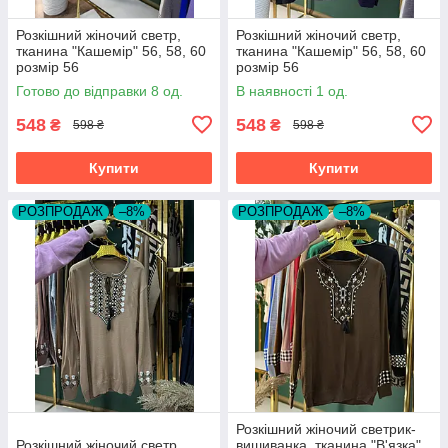
Розкішний жіночий светр,
Розкішний жіночий светр,
тканина "Кашемір" 56, 58, 60
тканина "Кашемір" 56, 58, 60
розмір 56
розмір 56
Готово до відправки 8 од.
В наявності 1 од.
548
548
₴
₴
598 ₴
598 ₴
Купити
Купити
РОЗПРОДАЖ
–8%
РОЗПРОДАЖ
–8%
Розкішний жіночий светрик-
Розкішний жіночий светр,
вишиванка, тканина "В'язка"