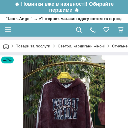
🔥
Новинки вже в наявності! Обирайте
першими 🔥
"Look-Angel" → ✔Інтернет-магазин одягу оптом та в роздрі
Товари та послуги
Светри, кардигани жіночі
Стильне 
–7%