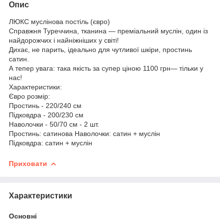
Опис
ЛЮКС муслінова постіль (євро)
Справжня Туреччина, тканина — преміальний муслін, один із
найдорожчих і найніжніших у світі!
Дихає, не парить, ідеально для чутливої шкіри, простинь
сатин.
А тепер увага: така якість за супер ціною 1100 грн— тільки у
нас!
Характеристики:
Євро розмір:
Простинь - 220/240 см
Підковдра - 200/230 см
Наволочки - 50/70 см - 2 шт.
Простинь: сатинова Наволочки: сатин + муслін
Підковдра: сатин + муслін
Приховати
Характеристики
Основні