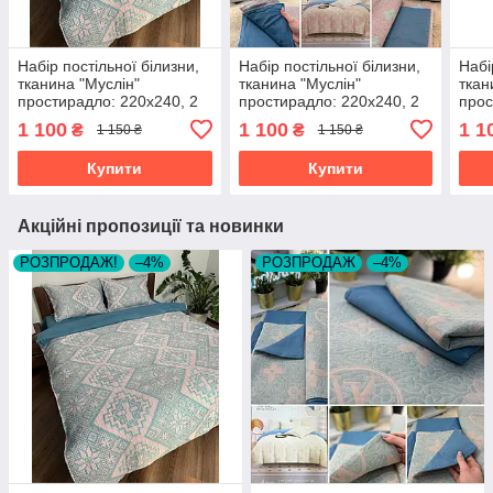
Набір постільної білизни,
Набір постільної білизни,
Набі
тканина "Муслін"
тканина "Муслін"
ткан
простирадло: 220х240, 2
простирадло: 220х240, 2
прос
наволочки 50х70,
наволочки 50х70,
наво
1 100
1 100
1 1
₴
₴
1 150 ₴
1 150 ₴
підковдра 200х230
підковдра 200х230
підк
Купити
Купити
Акційні пропозиції та новинки
РОЗПРОДАЖ!
–4%
РОЗПРОДАЖ
–4%