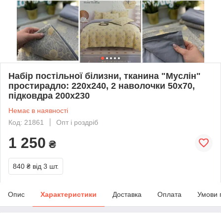
Набір постільної білизни, тканина "Муслін"
простирадло: 220х240, 2 наволочки 50х70,
підковдра 200х230
Немає в наявності
Код: 21861
Опт і роздріб
1 250
₴
840 ₴
від 3 шт.
Опис
Характеристики
Доставка
Оплата
Умови 