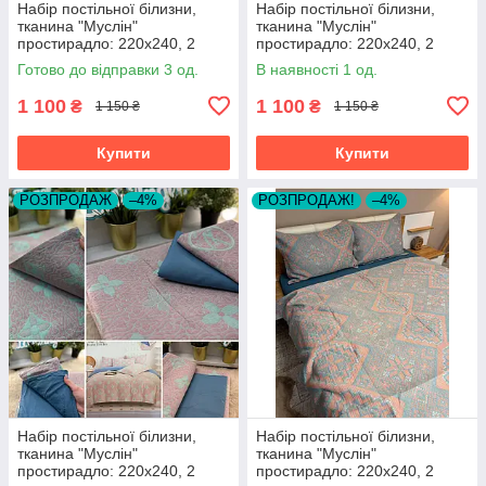
Набір постільної білизни,
Набір постільної білизни,
тканина "Муслін"
тканина "Муслін"
простирадло: 220х240, 2
простирадло: 220х240, 2
наволочки 50х70, підковдра
наволочки 50х70, підковдра
Готово до відправки 3 од.
В наявності 1 од.
200х230
200х230
1 100
1 100
₴
₴
1 150 ₴
1 150 ₴
Купити
Купити
РОЗПРОДАЖ
–4%
РОЗПРОДАЖ!
–4%
Набір постільної білизни,
Набір постільної білизни,
тканина "Муслін"
тканина "Муслін"
простирадло: 220х240, 2
простирадло: 220х240, 2