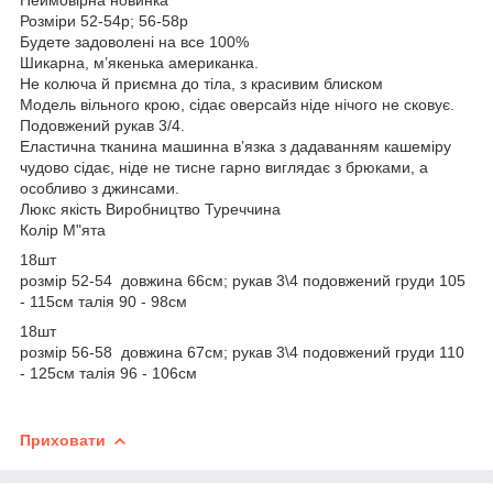
Розміри 52-54р; 56-58р
Будете задоволені на все 100%
Шикарна, м’якенька американка.
Не колюча й приємна до тіла, з красивим блиском
Модель вільного крою, сідає оверсайз ніде нічого не сковує.
Подовжений рукав 3/4.
Еластична тканина машинна в’язка з дадаванням кашеміру
чудово сідає, ніде не тисне гарно виглядає з брюками, а
особливо з джинсами.
Люкс якість Виробництво Туреччина
Колір М"ята
18шт
розмір 52-54 довжина 66см; рукав 3\4 подовжений груди 105
- 115см талія 90 - 98см
18шт
розмір 56-58 довжина 67см; рукав 3\4 подовжений груди 110
- 125см талія 96 - 106см
Приховати