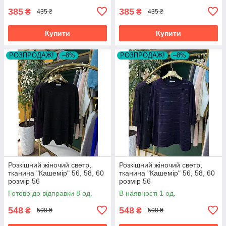
385
385
₴
₴
435 ₴
435 ₴
Купити
Купити
РОЗПРОДАЖ!
–8%
РОЗПРОДАЖ!
–8%
Розкішний жіночий светр,
Розкішний жіночий светр,
тканина "Кашемір" 56, 58, 60
тканина "Кашемір" 56, 58, 60
розмір 56
розмір 56
Готово до відправки 8 од.
В наявності 1 од.
548
548
₴
₴
598 ₴
598 ₴