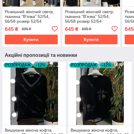
Розкішний жіночий светр,
Розкішний жіночий светр,
Розк
тканина "В'язка" 52/54,
тканина "В'язка" 52/54,
ткан
56/58 розмір 52/54
56/58 розмір 52/54
56/5
645
645
645
₴
₴
695 ₴
695 ₴
Купити
Купити
Акційні пропозиції та новинки
РОЗПРОДАЖ
–12%
РОЗПРОДАЖ
–12%
Вишукана жіноча кофта,
Вишукана жіноча кофта,