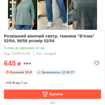
Розкішний жіночий светр, тканина "В'язка"
52/54, 56/58 розмір 52/54
Готово до відправки 12 од.
Код: 21838-52/54
Опт і роздріб
645
₴
695 ₴
Економія
50 ₴
Залишилось
12:40:27
635 ₴
від 3 шт.
Купити
або