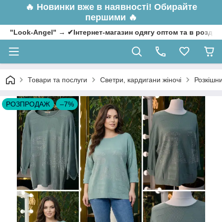
🔥
Новинки вже в наявності! Обирайте
першими 🔥
"Look-Angel" → ✔Інтернет-магазин одягу оптом та в роздрі
Товари та послуги
Светри, кардигани жіночі
Розкішни
РОЗПРОДАЖ
–7%