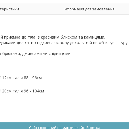
теристики
Інформація для замовлення
й приємна до тіла, з красивим блиском та камінцями.
зиками делікатно підкреслює зону декольте й не обтягує фігуру
 з брюками, джинсами чи спідницями.
112см талія 88 - 96см
120см талія 96 - 104см
Сайт створений на маркетплейсі
Prom.ua