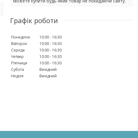
можете купити будь-який товар не покидаючи сайту.
Графік роботи
Понеділок
10:00
16:30
Вівторок
10:00
16:30
.
Середа
10:00
16:30
Четвер
10:00
16:30
Пʼятниця
10:00
16:30
Субота
Вихідний
Неділя
Вихідний