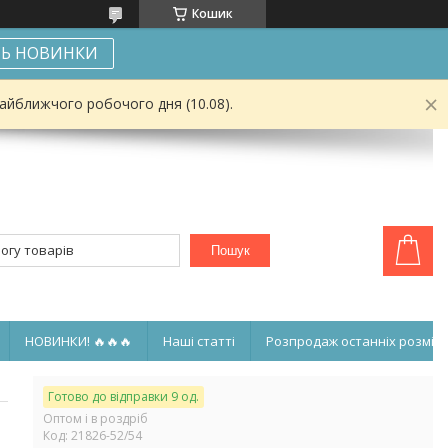
Кошик
Ь НОВИНКИ
найближчого робочого дня (10.08).
Пошук
НОВИНКИ! 🔥🔥🔥
Наші статті
Розпродаж останніх розмірі
Готово до відправки 9 од.
Оптом і в роздріб
Код:
21826-52/54