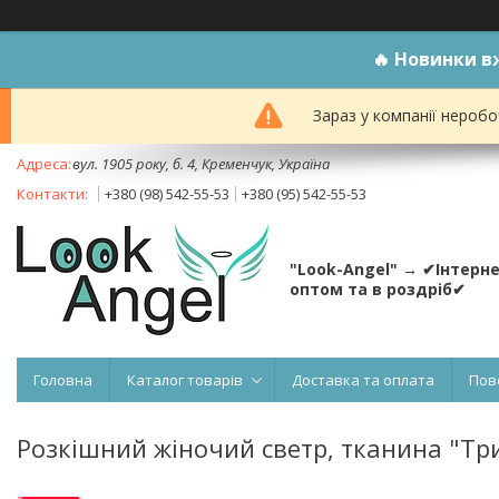
🔥
Новинки вж
Зараз у компанії неробо
вул. 1905 року, б. 4, Кременчук, Україна
+380 (98) 542-55-53
+380 (95) 542-55-53
"Look-Angel" → ✔Інтерн
оптом та в роздріб✔
Головна
Каталог товарів
Доставка та оплата
Пов
Розкішний жіночий светр, тканина "Три