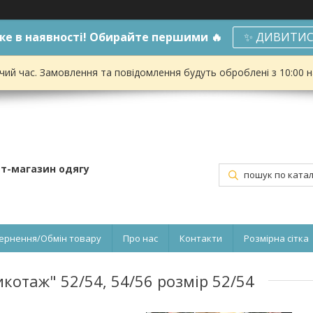
е в наявності! Обирайте першими 🔥
✨ ДИВИТИС
чий час. Замовлення та повідомлення будуть оброблені з 10:00 
ет-магазин одягу
ернення/Обмін товару
Про нас
Контакти
Розмірна сітка
котаж" 52/54, 54/56 розмір 52/54