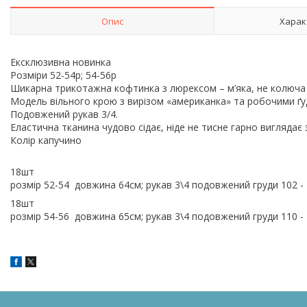
Опис
Харак
Ексклюзивна новинка
Розміри 52-54р; 54-56р
Шикарна трикотажна кофтинка з люрексом – м’яка, не колюча 
Модель вільного крою з вирізом «американка» та робочими ґуд
Подовжений рукав 3/4.
Еластична тканина чудово сідає, ніде не тисне гарно виглядає
Колір капучино
18шт
розмір 52-54 довжина 64см; рукав 3\4 подовжений груди 102 - 
18шт
розмір 54-56 довжина 65см; рукав 3\4 подовжений груди 110 - 