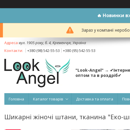
🔥
Новинки вж
Зараз у компанії неробо
вул. 1905 року, б. 4, Кременчук, Україна
+380 (98) 542-55-53
+380 (95) 542-55-53
"Look-Angel" → ✔Інтерн
оптом та в роздріб✔
Головна
Каталог товарів
Доставка та оплата
Пов
Шикарні жіночі штани, тканина "Еко-шкір