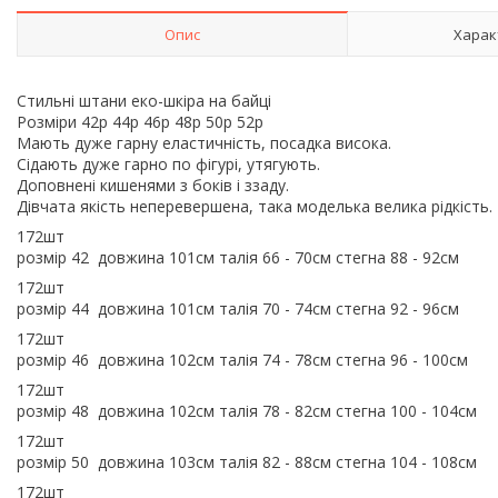
Опис
Харак
Стильні штани еко-шкіра на байці
Розміри 42р 44р 46р 48р 50р 52р
Мають дуже гарну еластичність, посадка висока.
Сідають дуже гарно по фігурі, утягують.
Доповнені кишенями з боків і ззаду.
Дівчата якість неперевершена, така моделька велика рідкість.
172шт
розмір 42 довжина 101см талія 66 - 70см стегна 88 - 92см
172шт
розмір 44 довжина 101см талія 70 - 74см стегна 92 - 96см
172шт
розмір 46 довжина 102см талія 74 - 78см стегна 96 - 100см
172шт
розмір 48 довжина 102см талія 78 - 82см стегна 100 - 104см
172шт
розмір 50 довжина 103см талія 82 - 88см стегна 104 - 108см
172шт