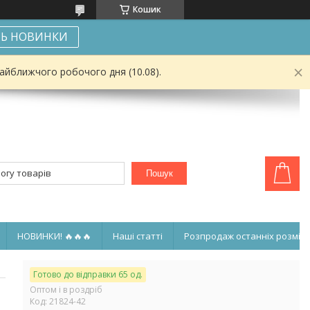
Кошик
Ь НОВИНКИ
найближчого робочого дня (10.08).
Пошук
НОВИНКИ! 🔥🔥🔥
Наші статті
Розпродаж останніх розмірі
Готово до відправки 65 од.
Оптом і в роздріб
Код:
21824-42