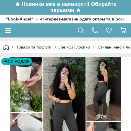
🔥
Новинки вже в наявності! Обирайте
першими 🔥
"Look-Angel" → ✔Інтернет-магазин одягу оптом та в роздрі
Товари та послуги
Легінси і лосини
Стильні жіночі ло
РОЗПРОДАЖ