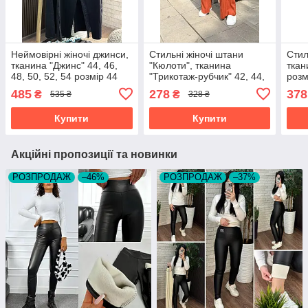
Неймовірні жіночі джинси,
Стильні жіночі штани
Стил
тканина "Джинс" 44, 46,
"Кюлоти", тканина
ткан
48, 50, 52, 54 розмір 44
"Трикотаж-рубчик" 42, 44,
розм
46, 48 розмір 42
485
278
378
₴
₴
535 ₴
328 ₴
Купити
Купити
Акційні пропозиції та новинки
РОЗПРОДАЖ
–46%
РОЗПРОДАЖ
–37%