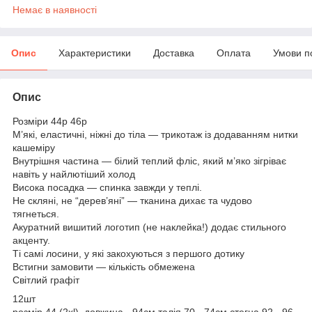
Немає в наявності
Опис
Характеристики
Доставка
Оплата
Умови п
Опис
Розміри 44р 46р
М’які, еластичні, ніжні до тіла — трикотаж із додаванням нитки
кашеміру
Внутрішня частина — білий теплий фліс, який м’яко зігріває
навіть у найлютіший холод
Висока посадка — спинка завжди у теплі.
Не скляні, не “дерев’яні” — тканина дихає та чудово
тягнеться.
Акуратний вишитий логотип (не наклейка!) додає стильного
акценту.
Ті самі лосини, у які закохуються з першого дотику
Встигни замовити — кількість обмежена
Світлий графіт
12шт
розмір 44 (2xl) довжина - 94см талія 70 - 74см стегна 92 - 96