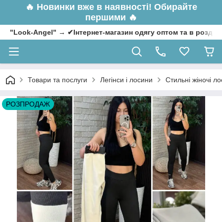
🔥
Новинки вже в наявності! Обирайте
першими 🔥
"Look-Angel" → ✔Інтернет-магазин одягу оптом та в роздрі
Товари та послуги
Легінси і лосини
Стильні жіночі ло
РОЗПРОДАЖ