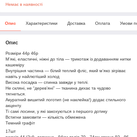
Немає в наявності
Опис
Характеристики
Доставка
Оплата
Умови п
Опис
Розміри 44р 46р
М’які, еластичні, ніжні до тіла — трикотаж із додаванням нитки
кашеміру
Внутрішня частина — білий теплий фліс, який м’яко зігріває
навіть у найлютіший холод
Висока посадка — спинка завжди у теплі.
Не скляні, не “дерев’яні” — тканина дихає та чудово
тягнеться.
Акуратний вишитий логотип (не наклейка!) додає стильного
акценту.
Ті самі лосини, у які закохуються з першого дотику
Встигни замовити — кількість обмежена
Темний графіт
17шт
розмір 44 (2xl) довжина - 94см талія 70 - 74см стегна 92 - 96