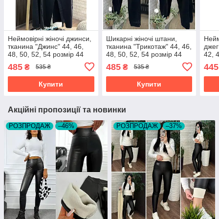
Неймовірні жіночі джинси,
Шикарні жіночі штани,
Нейм
тканина "Джинс" 44, 46,
тканина "Трикотаж" 44, 46,
джег
48, 50, 52, 54 розмір 44
48, 50, 52, 54 розмір 44
42, 
розм
485
485
445
₴
₴
535 ₴
535 ₴
Купити
Купити
Акційні пропозиції та новинки
РОЗПРОДАЖ
–46%
РОЗПРОДАЖ
–37%