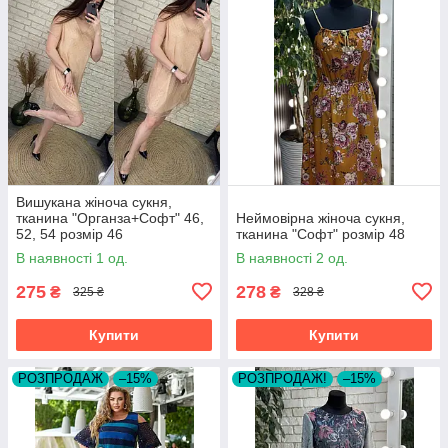
Вишукана жіноча сукня,
тканина "Органза+Софт" 46,
Неймовірна жіноча сукня,
52, 54 розмір 46
тканина "Софт" розмір 48
В наявності 1 од.
В наявності 2 од.
275
278
₴
₴
325 ₴
328 ₴
Купити
Купити
РОЗПРОДАЖ
–15%
РОЗПРОДАЖ!
–15%