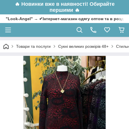
🔥
Новинки вже в наявності! Обирайте
першими 🔥
"Look-Angel" → ✔Інтернет-магазин одягу оптом та в роздрі
Товари та послуги
Сукні великих розмірів 48+
Стильн