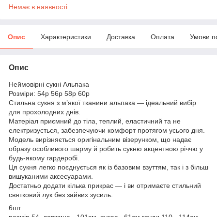
Немає в наявності
Опис
Характеристики
Доставка
Оплата
Умови п
Опис
Неймовірні сукні Альпака
Розміри: 54р 56р 58р 60р
Стильна сукня з м’якої тканини альпака — ідеальний вибір
для прохолодних днів.
Матеріал приємний до тіла, теплий, еластичний та не
електризується, забезпечуючи комфорт протягом усього дня.
Модель вирізняється оригінальним візерунком, що надає
образу особливого шарму й робить сукню акцентною річчю у
будь-якому гардеробі.
Ця сукня легко поєднується як із базовим взуттям, так і з більш
вишуканими аксесуарами.
Достатньо додати кілька прикрас — і ви отримаєте стильний
святковий лук без зайвих зусиль.
6шт
розмір 54 довжина - 101см, рукав - 61см груди 110 - 114см