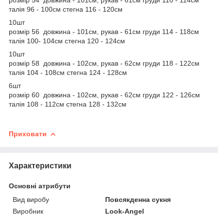
талія 96 - 100см стегна 116 - 120см
10шт
розмір 56 довжина - 101см, рукав - 61см груди 114 - 118см
талія 100- 104см стегна 120 - 124см
10шт
розмір 58 довжина - 102см, рукав - 62см груди 118 - 122см
талія 104 - 108см стегна 124 - 128см
6шт
розмір 60 довжина - 102см, рукав - 62см груди 122 - 126см
талія 108 - 112см стегна 128 - 132см
Приховати
Характеристики
Основні атрибути
Вид виробу
Повсякденна сукня
Виробник
Look-Angel