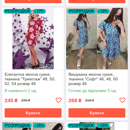
РОЗПРОДАЖ
–17%
РОЗПРОДАЖ
–16%
Елегантна жіноча сукня,
Вишукана жіноча сукня,
тканина "Трикотаж" 48, 50,
тканина "Софт" 46, 48, 50
52, 54 розмір 48
розмір 46
В наявності 2 од.
Готово до відправки 5 од.
245
268
₴
₴
295 ₴
318 ₴
Купити
Купити
РОЗПРОДАЖ
–15%
РОЗПРОДАЖ
–15%