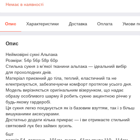
Немає в наявності
Опис
Характеристики
Доставка
Оплата
Умови п
Опис
Неймовірні сукні Альпака
Розміри: 54р 56р 58р 60р
Стильна сукня з м’якої тканини альпака — ідеальний вибір
для прохолодних днів.
Матеріал приємний до тіла, теплий, еластичний та не
електризується, забезпечуючи комфорт протягом усього дня.
Модель вирізняється оригінальним візерунком, що надає
образу особливого шарму й робить сукню акцентною річчю у
будь-якому гардеробі.
Ця сукня легко поєднується як із базовим взуттям, так і з більш
вишуканими аксесуарами.
Достатньо додати кілька прикрас — і ви отримаєте стильний
святковий лук без зайвих зусиль.
6шт
розмір 54 довжина - 101см, рукав - 61см груди 110 - 114см