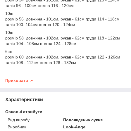
талія 96 - 100см стегна 116 - 120см
10шт
розмір 56 довжина - 101см, рукав - 61см груди 114 - 118см
талія 100- 104см стегна 120 - 124см
10шт
розмір 58 довжина - 102см, рукав - 62см груди 118 - 122см
талія 104 - 108см стегна 124 - 128см
6шт
розмір 60 довжина - 102см, рукав - 62см груди 122 - 126см
талія 108 - 112см стегна 128 - 132см
Приховати
Характеристики
Основні атрибути
Вид виробу
Повсякденна сукня
Виробник
Look-Angel