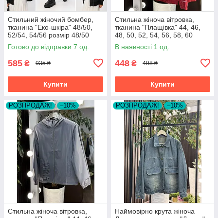
Стильний жіночий бомбер,
Стильна жіноча вітровка,
тканина "Еко-шкіра" 48/50,
тканина "Плащівка" 44, 46,
52/54, 54/56 розмір 48/50
48, 50, 52, 54, 56, 58, 60
розмір 44
Готово до відправки 7 од.
В наявності 1 од.
585
448
₴
₴
935 ₴
498 ₴
Купити
Купити
РОЗПРОДАЖ!
–10%
РОЗПРОДАЖ!
–10%
Стильна жіноча вітровка,
Наймовірно крута жіноча