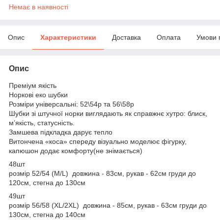
Немає в наявності
Опис
Характеристики
Доставка
Оплата
Умови 
Опис
Преміум якість
Норкові еко шубки
Розміри універсальні: 52\54р та 56\58р
Шубки зі штучної норки виглядають як справжнє хутро: блиск,
м’якість, статусність.
Замшева підкладка дарує тепло
Витончена «коса» спереду візуально моделює фігурку,
капюшон додає комфорту(не знімається)
48шт
розмір 52/54 (М/L) довжина - 83см, рукав - 62см груди до
120см, стегна до 130см
49шт
розмір 56/58 (XL/2XL) довжина - 85см, рукав - 63см груди до
130см, стегна до 140см