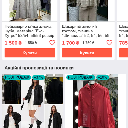
Неймовірно м'яка жіноча
Шикарний жіночий
Шика
шуба, матеріал "Еко-
костюм, тканина
ткан
Хутро" 52/54, 56/58 розмір
"Шиншила" 52, 54, 56, 58
54, 
52/54
розмір 52
1 500
1 700
785
₴
₴
1 550 ₴
1 750 ₴
Купити
Купити
Акційні пропозиції та новинки
РОЗПРОДАЖ
–37%
РОЗПРОДАЖ!
–10%