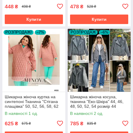
448
478
₴
₴
498 ₴
528 ₴
Купити
Купити
РОЗПРОДАЖ!
–7%
РОЗПРОДАЖ
–6%
Шикарна жіноча куртка на
Шикарна жіноча косуха,
синтепоні Тканина "Стігана
тканина "Еко-Шкіра" 44, 46,
плащівка" 50, 52, 56, 58, 62
48, 50, 52, 54 розмір 44
50
В наявності 1 од.
В наявності 2 од.
625
785
₴
₴
675 ₴
835 ₴