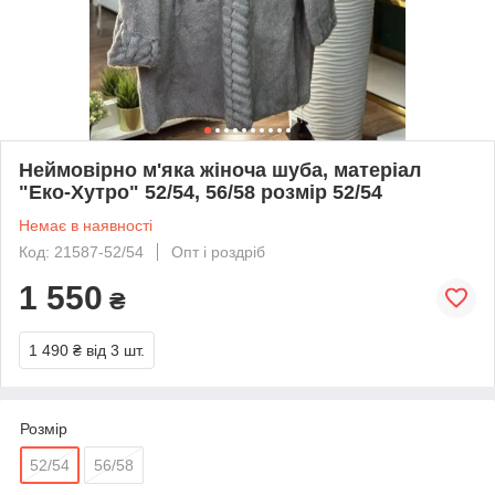
Неймовірно м'яка жіноча шуба, матеріал
"Еко-Хутро" 52/54, 56/58 розмір 52/54
Немає в наявності
Код: 21587-52/54
Опт і роздріб
1 550
₴
1 490 ₴
від 3 шт.
Розмір
52/54
56/58