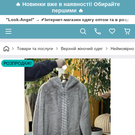
🔥
Новинки вже в наявності! Обирайте
першими 🔥
"Look-Angel" → ✔Інтернет-магазин одягу оптом та в роздрі
Товари та послуги
Верхній жіночий одяг
Неймовірно 
РОЗПРОДАЖ!