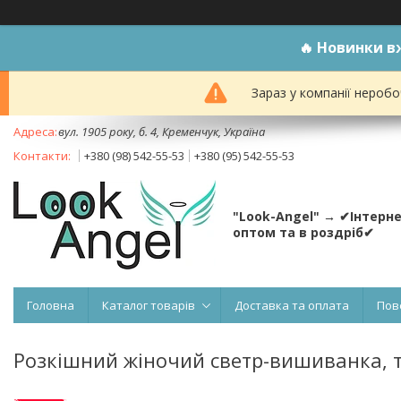
🔥
Новинки вж
Зараз у компанії неробо
вул. 1905 року, б. 4, Кременчук, Україна
+380 (98) 542-55-53
+380 (95) 542-55-53
"Look-Angel" → ✔Інтерн
оптом та в роздріб✔
Головна
Каталог товарів
Доставка та оплата
Пов
Розкішний жіночий светр-вишиванка, т