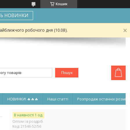
Кошик
Ь НОВИНКИ
найближчого робочого дня (10.08).
Пошук
НОВИНКИ! 🔥🔥🔥
Наші статті
Розпродаж останніх розмірі
В наявності 1 од.
Оптом і в роздріб
Код:
21546-52/56