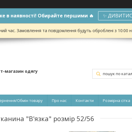
е в наявності! Обирайте першими 🔥
✨ ДИВИТИС
чий час. Замовлення та повідомлення будуть оброблені з 10:00 
ет-магазин одягу
ернення/Обмін товару
Про нас
Контакти
Розмірна сітка
канина "В'язка" розмір 52/56