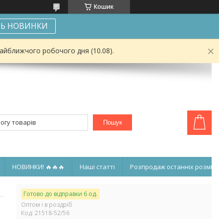
Кошик
Ь НОВИНКИ
найближчого робочого дня (10.08).
Пошук
НОВИНКИ! 🔥🔥🔥
Наші статті
Розпродаж останніх розмірі
Готово до відправки 6 од.
Оптом і в роздріб
Код:
21518-52/56