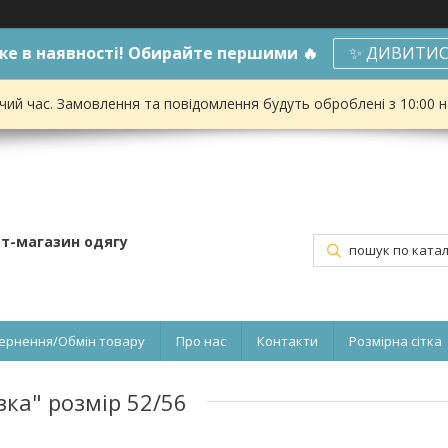
е в наявності! Обирайте першими 🔥
✨ ДИВИТИС
чий час. Замовлення та повідомлення будуть оброблені з 10:00 
ет-магазин одягу
ернення/Обмін товару
Про нас
Контакти
Розмірна сітка
зка" розмір 52/56