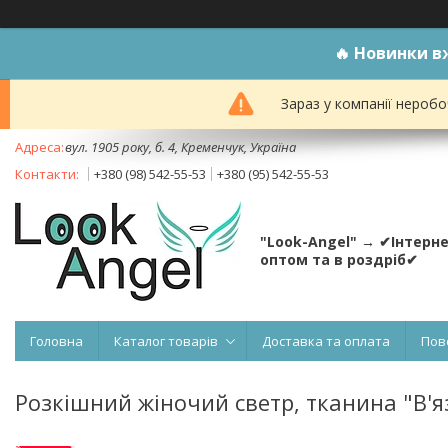
🔥
Новинки вж
Зараз у компанії неробо
вул. 1905 року, б. 4, Кременчук, Україна
+380 (98) 542-55-53
+380 (95) 542-55-53
"Look-Angel" → ✔Інтерн
оптом та в роздріб✔
Головна
Каталог товарів
Доставка та оплата
Пов
Розкішний жіночий светр, тканина "В'я