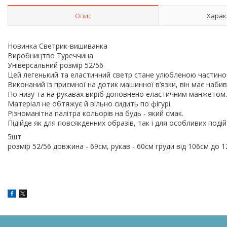
Опис
Харак
Новинка Светрик-вишиванка
Виробництво Туреччина
Універсальний розмір 52/56
Цей легенький та еластичний светр стане улюбленою частин
Виконаний із приємної на дотик машинної в’язки, він має наб
По низу та на рукавах виріб доповнено еластичним манжетом
Матеріал не обтяжує й вільно сидить по фігурі.
Різноманітна палітра кольорів на будь - який смак.
Підійде як для повсякденних образів, так і для особливих поді
5шт
розмір 52/56 довжина - 69см, рукав - 60см груди від 106см до 