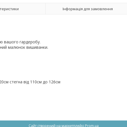
теристики
Інформація для замовлення
ою вашого гардеробу.
ивний малюнок вишиванки.
.
й
120см стегна від 110см до 126см
Сайт створений на маркетплейсі
Prom.ua