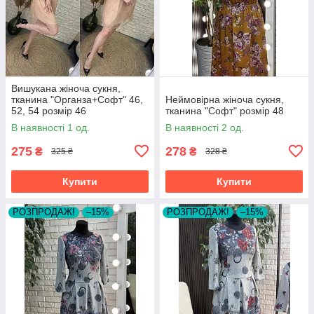
Вишукана жіноча сукня,
тканина "Органза+Софт" 46,
Неймовірна жіноча сукня,
52, 54 розмір 46
тканина "Софт" розмір 48
В наявності 1 од.
В наявності 2 од.
275
278
₴
₴
325 ₴
328 ₴
Купити
Купити
РОЗПРОДАЖ!
–15%
РОЗПРОДАЖ!
–15%