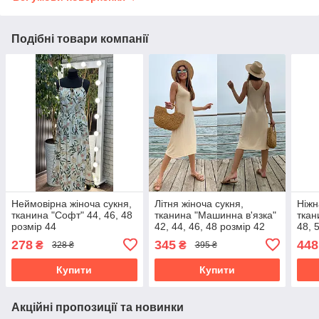
Подібні товари компанії
Неймовірна жіноча сукня,
Літня жіноча сукня,
Ніжн
тканина "Софт" 44, 46, 48
тканина "Машинна в'язка"
ткан
розмір 44
42, 44, 46, 48 розмір 42
48, 
278
345
448
₴
₴
328 ₴
395 ₴
Купити
Купити
Акційні пропозиції та новинки