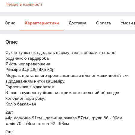
Немає в наявності
Опис
Характеристики
Доставка
Оплата
Умови 
Опис
Сукня-туніка яка додасть шарму в ваші образи та стане
родзинкою гардероба
Якість неперевершена
Розміри 44р 46р 48р 50р
Модель приталеного крою виконана з якісної машинної в'язки
з додаванням нитки кашеміру.
Горловинка з відворотом.
З такою сукнею-тунікою ви отримаєте стильний образ для
холодної пори року.
Колір баклажан
2шт
44р довжина 91см., довжина рукава 57см., груди 86 - 90см
талія 70 - 74см стегна 92 - 96см
2шт