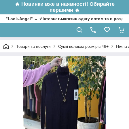
🔥
Новинки вже в наявності! Обирайте
першими 🔥
"Look-Angel" → ✔Інтернет-магазин одягу оптом та в роздрі
Товари та послуги
Сукні великих розмірів 48+
Ніжна 