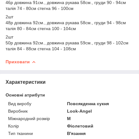
46р довжина 91см., довжина рукава 58см., груди 90 - 94см
талія 74 - 80см стегна 96 - 100см
2шт
48р довжина 92см., довжина рукава 58см., груди 94 - 98см
талія 80 - 84см стегна 100 - 104см
2шт
50р довжина 92см., довжина рукава 59см., груди 98 - 102см
талія 84 - 88см стегна 104 - 108см
Приховати
Характеристики
Основні атрибути
Вид виробу
Повсякденна сукня
Виробник
Look-Angel
Міжнародний розмір
M
Колір
Фіолетовий
Тип тканини
В'язання