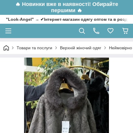
🔥
Новинки вже в наявності! Обирайте
першими 🔥
"Look-Angel" → ✔Інтернет-магазин одягу оптом та в роздрі
Товари та послуги
Верхній жіночий одяг
Неймовірно 