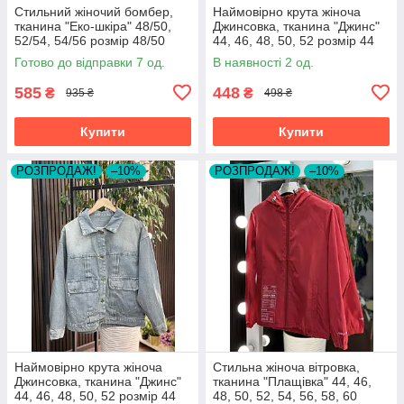
Стильний жіночий бомбер,
Наймовірно крута жіноча
тканина "Еко-шкіра" 48/50,
Джинсовка, тканина "Джинс"
52/54, 54/56 розмір 48/50
44, 46, 48, 50, 52 розмір 44
Готово до відправки 7 од.
В наявності 2 од.
585
448
₴
₴
935 ₴
498 ₴
Купити
Купити
РОЗПРОДАЖ!
–10%
РОЗПРОДАЖ!
–10%
Наймовірно крута жіноча
Стильна жіноча вітровка,
Джинсовка, тканина "Джинс"
тканина "Плащівка" 44, 46,
44, 46, 48, 50, 52 розмір 44
48, 50, 52, 54, 56, 58, 60