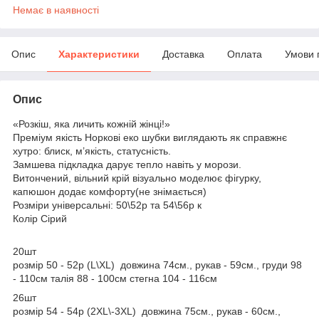
Немає в наявності
Опис
Характеристики
Доставка
Оплата
Умови 
Опис
«Розкіш, яка личить кожній жінці!»
Преміум якість Норкові еко шубки виглядають як справжнє
хутро: блиск, м’якість, статусність.
Замшева підкладка дарує тепло навіть у морози.
Витончений, вільний крій візуально моделює фігурку,
капюшон додає комфорту(не знімається)
Розміри універсальні: 50\52р та 54\56р к
Колір Сірий
20шт
розмір 50 - 52р (L\XL) довжина 74см., рукав - 59см., груди 98
- 110см талія 88 - 100см стегна 104 - 116см
26шт
розмір 54 - 54р (2XL\-3XL) довжина 75см., рукав - 60см.,