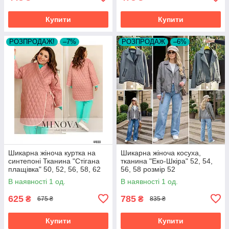
Купити
Купити
РОЗПРОДАЖ!
–7%
РОЗПРОДАЖ
–6%
Шикарна жіноча куртка на
Шикарна жіноча косуха,
синтепоні Тканина "Стігана
тканина "Еко-Шкіра" 52, 54,
плащівка" 50, 52, 56, 58, 62
56, 58 розмір 52
50
В наявності 1 од.
В наявності 1 од.
625
785
₴
₴
675 ₴
835 ₴
Купити
Купити