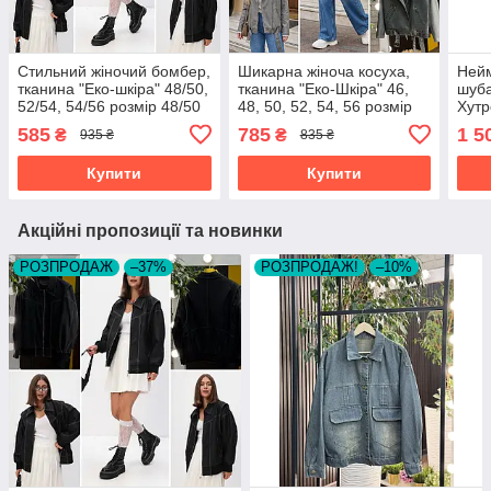
Стильний жіночий бомбер,
Шикарна жіноча косуха,
Нейм
тканина "Еко-шкіра" 48/50,
тканина "Еко-Шкіра" 46,
шуба
52/54, 54/56 розмір 48/50
48, 50, 52, 54, 56 розмір
Хутр
46
52/5
585
785
1 5
₴
₴
935 ₴
835 ₴
Купити
Купити
Акційні пропозиції та новинки
РОЗПРОДАЖ
–37%
РОЗПРОДАЖ!
–10%