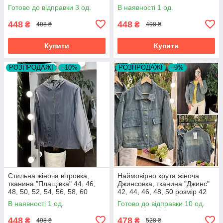
розмір 44
Готово до відправки 3 од.
В наявності 1 од.
448
448
₴
₴
498 ₴
498 ₴
Купити
Купити
РОЗПРОДАЖ!
–10%
РОЗПРОДАЖ!
–9%
Стильна жіноча вітровка,
Наймовірно крута жіноча
тканина "Плащівка" 44, 46,
Джинсовка, тканина "Джинс"
48, 50, 52, 54, 56, 58, 60
42, 44, 46, 48, 50 розмір 42
розмір 44
В наявності 1 од.
Готово до відправки 10 од.
448
478
₴
₴
498 ₴
528 ₴