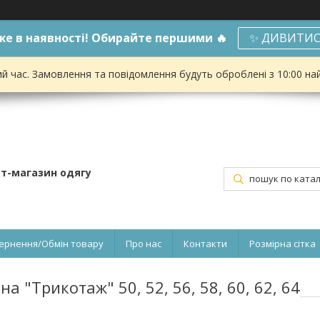
е в наявності! Обирайте першими 🔥
✨ ДИВИТИС
ий час. Замовлення та повідомлення будуть оброблені з 10:00 на
ет-магазин одягу
ернення/Обмін товару
Про нас
Контакти
Розмірна сітка
а "Трикотаж" 50, 52, 56, 58, 60, 62, 64