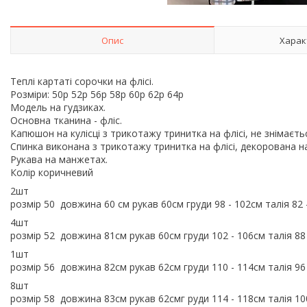
Опис
Харак
Теплі картаті сорочки на флісі.
Розміри: 50р 52р 56р 58р 60р 62р 64р
Модель на гудзиках.
Основна тканина - фліс.
Капюшон на кулісці з трикотажу тринитка на флісі, не знімаєть
Спинка виконана з трикотажу тринитка на флісі, декорована н
Рукава на манжетах.
Колір коричневий
2шт
розмір 50 довжина 60 см рукав 60см груди 98 - 102см талія 82 
4шт
розмір 52 довжина 81см рукав 60см груди 102 - 106см талія 88
1шт
розмір 56 довжина 82см рукав 62см груди 110 - 114см талія 96
8шт
розмір 58 довжина 83см рукав 62смг руди 114 - 118см талія 10