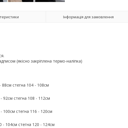
теристики
Інформація для замовлення
ся.
адписом (якісно закріплена термо-наліпка)
- 88см стегна 104 - 108см
 - 92см стегна 108 - 112см
 - 100см стегна 116 - 120см
0 - 104см стегна 120 - 124см