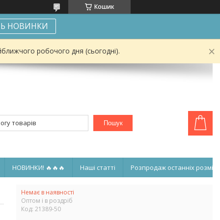
Кошик
Ь НОВИНКИ
йближчого робочого дня (сьогодні).
Пошук
НОВИНКИ! 🔥🔥🔥
Наші статті
Розпродаж останніх розмірі
Немає в наявності
Оптом і в роздріб
Код:
21389-50