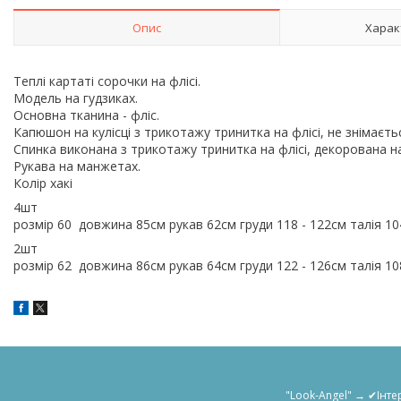
Опис
Харак
Теплі картаті сорочки на флісі.
Модель на гудзиках.
Основна тканина - фліс.
Капюшон на кулісці з трикотажу тринитка на флісі, не знімаєть
Спинка виконана з трикотажу тринитка на флісі, декорована н
Рукава на манжетах.
Колір хакі
4шт
розмір 60 довжина 85см рукав 62см груди 118 - 122см талія 10
2шт
розмір 62 довжина 86см рукав 64см груди 122 - 126см талія 108