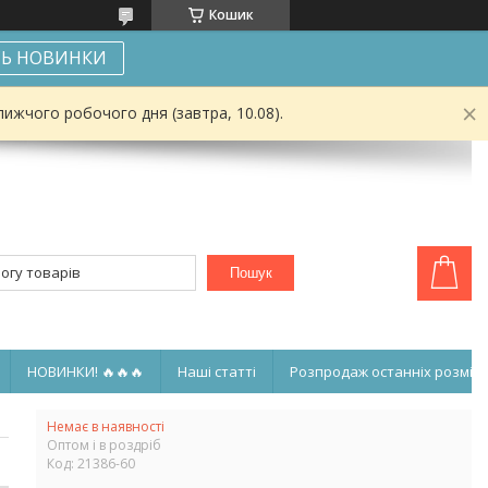
Кошик
Ь НОВИНКИ
ижчого робочого дня (завтра, 10.08).
Пошук
НОВИНКИ! 🔥🔥🔥
Наші статті
Розпродаж останніх розмірі
Немає в наявності
Оптом і в роздріб
Код:
21386-60