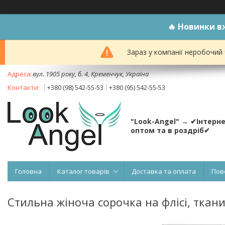
🔥
Новинки вж
Зараз у компанії неробочий
вул. 1905 року, б. 4, Кременчук, Україна
+380 (98) 542-55-53
+380 (95) 542-55-53
"Look-Angel" → ✔Інтерн
оптом та в роздріб✔
Головна
Каталог товарів
Доставка та оплата
Пов
Стильна жіноча сорочка на флісі, ткани