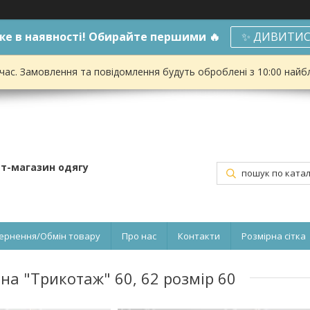
е в наявності! Обирайте першими 🔥
✨ ДИВИТИС
 час. Замовлення та повідомлення будуть оброблені з 10:00 найбл
ет-магазин одягу
ернення/Обмін товару
Про нас
Контакти
Розмірна сітка
на "Трикотаж" 60, 62 розмір 60