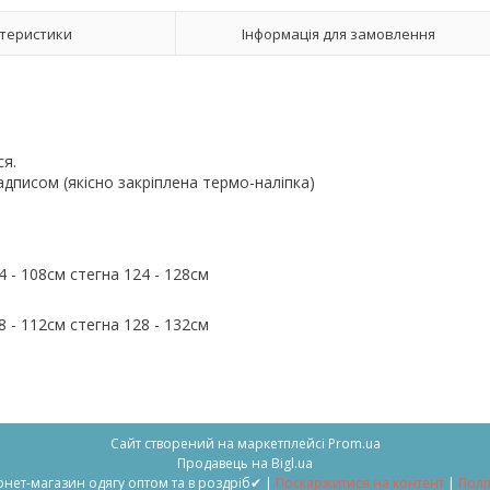
теристики
Інформація для замовлення
ся.
адписом (якісно закріплена термо-наліпка)
4 - 108см стегна 124 - 128см
 - 112см стегна 128 - 132см
Сайт створений на маркетплейсі
Prom.ua
Продавець на Bigl.ua
"Look-Angel" → ✔Інтернет-магазин одягу оптом та в роздріб✔ |
Поскаржитися на контент
|
Полі