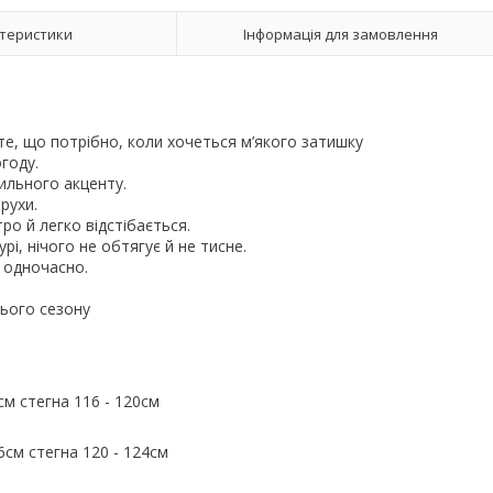
теристики
Інформація для замовлення
те, що потрібно, коли хочеться м’якого затишку
огоду.
тильного акценту.
 рухи.
ро й легко відстібається.
урі, нічого не обтягує й не тисне.
о одночасно.
цього сезону
см стегна 116 - 120см
06см стегна 120 - 124см