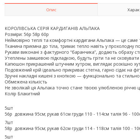
Опис
Харак
КОРОЛІВСЬКА СЕРІЯ КАРДИГАНІВ АЛЬПАКА
Розміри: 56р 58р 60р
Неймовірно теплі та комфортні кардигани Альпака — це саме 
Тканина приємна до тіла, тримає тепло навіть у прохолодну п
Рукави виконані з фактурного “баранчика”, додають образу с
Утеплены замшевою підкладкою, будуть гріти та не сковувати
Капюшон прикрашений штучним хутром, виглядає розкішно хут
Подовжений крій ідеально прикриває стегна, гарно сідає на фіг
Зручні накладні кишені з кнопкою — функціонально та стильн
Обмежена кількість
Не зволікай ця Альпака точно стане твоєю улюбленою річчю 
Колір Блакитний
5шт
56р довжина 95см; рукав 61см груди 110 - 114см талія 96 - 100
7шт
58р довжина 95см; рукав 62см груди 114 - 118см талія 100 - 1
5шт