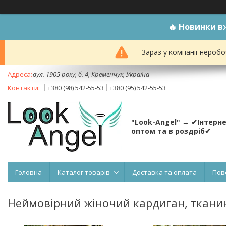
🔥
Новинки вж
Зараз у компанії неробо
вул. 1905 року, б. 4, Кременчук, Україна
+380 (98) 542-55-53
+380 (95) 542-55-53
"Look-Angel" → ✔Інтерн
оптом та в роздріб✔
Головна
Каталог товарів
Доставка та оплата
Пов
Неймовірний жіночий кардиган, тканина