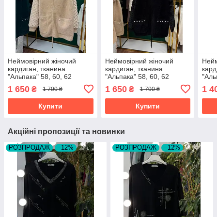
Неймовірний жіночий
Неймовірний жіночий
Нейм
кардиган, тканина
кардиган, тканина
кард
"Альпака" 58, 60, 62
"Альпака" 58, 60, 62
"Аль
розмір 58
розмір 58
розм
1 650
1 650
1 4
₴
₴
1 700 ₴
1 700 ₴
Купити
Купити
Акційні пропозиції та новинки
РОЗПРОДАЖ
–12%
РОЗПРОДАЖ
–12%