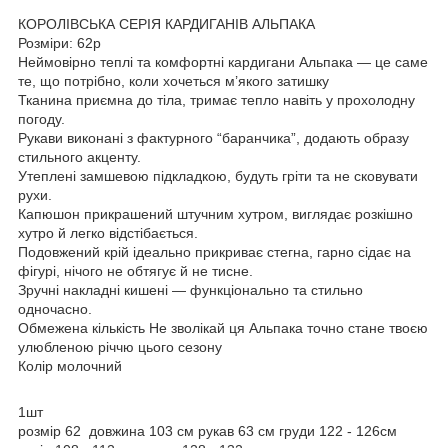
КОРОЛІВСЬКА СЕРІЯ КАРДИГАНІВ АЛЬПАКА
Розміри: 62р
Неймовірно теплі та комфортні кардигани Альпака — це саме
те, що потрібно, коли хочеться м’якого затишку
Тканина приємна до тіла, тримає тепло навіть у прохолодну
погоду.
Рукави виконані з фактурного “баранчика”, додають образу
стильного акценту.
Утеплені замшевою підкладкою, будуть гріти та не сковувати
рухи.
Капюшон прикрашений штучним хутром, виглядає розкішно
хутро й легко відстібається.
Подовжений крій ідеально прикриває стегна, гарно сідає на
фігурі, нічого не обтягує й не тисне.
Зручні накладні кишені — функціонально та стильно
одночасно.
Обмежена кількість Не зволікай ця Альпака точно стане твоєю
улюбленою річчю цього сезону
Колір молочний
1шт
розмір 62 довжина 103 см рукав 63 см груди 122 - 126см