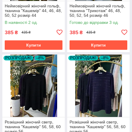
Неймовірний жіночий гольф,
Неймовірний жіночий гольф,
тканина "Кашемір" 44, 46, 48,
тканина "Трикотаж" 46, 48,
50, 52 розмір 44
50, 52, 54 розмір 46
В наявності 2 од.
Готово до відправки 3 од.
385
385
₴
₴
435 ₴
435 ₴
Купити
Купити
РОЗПРОДАЖ!
–8%
РОЗПРОДАЖ!
–8%
Розкішний жіночий светр,
Розкішний жіночий светр,
тканина "Кашемір" 56, 58, 60
тканина "Кашемір" 56, 58, 60
розмір 56
розмір 56