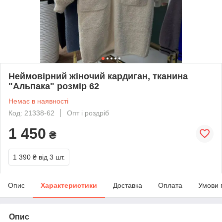
Неймовірний жіночий кардиган, тканина
"Альпака" розмір 62
Немає в наявності
Код: 21338-62
Опт і роздріб
1 450
₴
1 390 ₴
від 3 шт.
Опис
Характеристики
Доставка
Оплата
Умови 
Опис