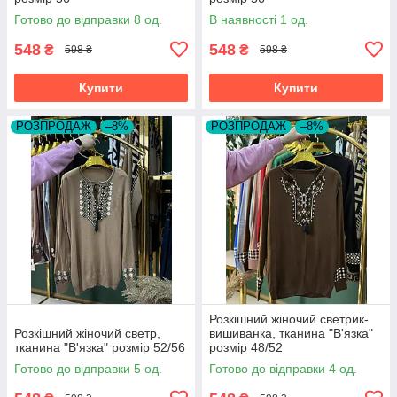
Готово до відправки 8 од.
В наявності 1 од.
548
548
₴
₴
598 ₴
598 ₴
Купити
Купити
РОЗПРОДАЖ
–8%
РОЗПРОДАЖ
–8%
Розкішний жіночий светрик-
Розкішний жіночий светр,
вишиванка, тканина "В'язка"
тканина "В'язка" розмір 52/56
розмір 48/52
Готово до відправки 5 од.
Готово до відправки 4 од.