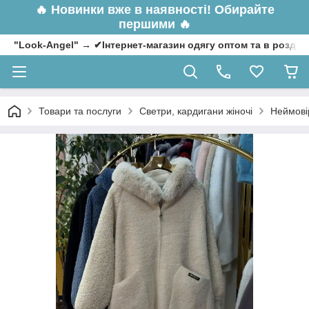
🔥
Новинки вже в наявності! Обирайте
першими 🔥
"Look-Angel" → ✔Інтернет-магазин одягу оптом та в роздрі
Товари та послуги
Светри, кардигани жіночі
Неймовір