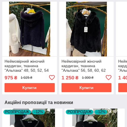
Неймовірний жіночий
Неймовірний жіночий
Нейм
кардиган, тканина
кардиган, тканина
кард
"Альпака" 48, 50, 52, 54
"Альпака" 56, 58, 60, 62
"Аль
розмір 48
розмір 56
розм
975
1 250
1 4
₴
₴
1 025 ₴
1 300 ₴
Купити
Купити
Акційні пропозиції та новинки
РОЗПРОДАЖ
–12%
РОЗПРОДАЖ
–12%