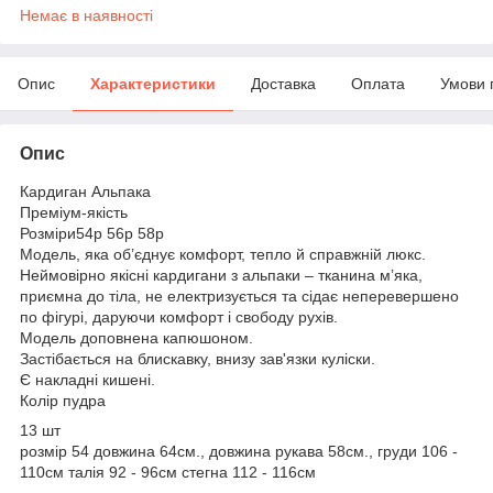
Немає в наявності
Опис
Характеристики
Доставка
Оплата
Умови 
Опис
Кардиган Альпака
Преміум-якість
Розміри54р 56р 58р
Модель, яка об’єднує комфорт, тепло й справжній люкс.
Неймовірно якісні кардигани з альпаки – тканина м’яка,
приємна до тіла, не електризується та сідає неперевершено
по фігурі, даруючи комфорт і свободу рухів.
Модель доповнена капюшоном.
Застібається на блискавку, внизу зав'язки куліски.
Є накладні кишені.
Колір пудра
13 шт
розмір 54 довжина 64см., довжина рукава 58см., груди 106 -
110см талія 92 - 96см стегна 112 - 116см