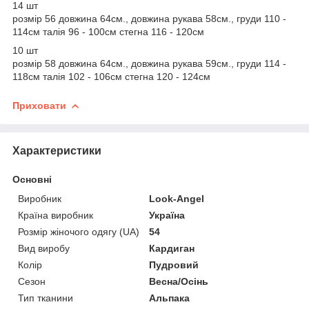
14 шт
розмір 56 довжина 64см., довжина рукава 58см., груди 110 -
114см талія 96 - 100см стегна 116 - 120см
10 шт
розмір 58 довжина 64см., довжина рукава 59см., груди 114 -
118см талія 102 - 106см стегна 120 - 124см
Приховати
Характеристики
Основні
Виробник
Look-Angel
Країна виробник
Україна
Розмір жіночого одягу (UA)
54
Вид виробу
Кардиган
Колір
Пудровий
Сезон
Весна/Осінь
Тип тканини
Альпака