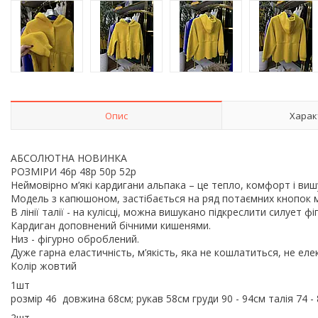
Опис
Харак
АБСОЛЮТНА НОВИНКА
РОЗМІРИ 46р 48р 50р 52р
Неймовірно м’які кардигани альпака – це тепло, комфорт і виш
Модель з капюшоном, застібається на ряд потаємних кнопок 
В лінії талії - на кулісці, можна вишукано підкреслити силует фі
Кардиган доповнений бічними кишенями.
Низ - фігурно оброблений.
Дуже гарна еластичність, м’якість, яка не кошлатиться, не еле
Колір жовтий
1шт
розмір 46 довжина 68см; рукав 58см груди 90 - 94см талія 74 - 
2шт