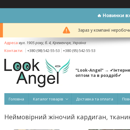
🔥
Новинки вж
Зараз у компанії неробоч
вул. 1905 року, б. 4, Кременчук, Україна
+380 (98) 542-55-53
+380 (95) 542-55-53
"Look-Angel" → ✔Інтерн
оптом та в роздріб✔
Головна
Каталог товарів
Доставка та оплата
Пов
Неймовірний жіночий кардиган, тканина