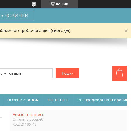
Кошик
Ь НОВИНКИ
йближчого робочого дня (сьогодні).
Пошук
НОВИНКИ! 🔥🔥🔥
Наші статті
Розпродаж останніх розмірі
Немає в наявності
Оптом і в роздріб
Код:
21195-46