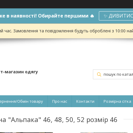
е в наявності! Обирайте першими 🔥
✨ ДИВИТИС
ий час. Замовлення та повідомлення будуть оброблені з 10:00 на
ет-магазин одягу
ернення/Обмін товару
Про нас
Контакти
Розмірна сітка
 "Альпака" 46, 48, 50, 52 розмір 46