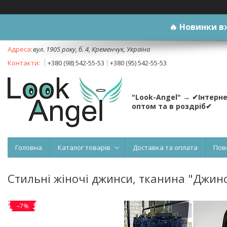
🔥
Новинки вж
вул. 1905 року, б. 4, Кременчук, Україна
+380 (98) 542-55-53
+380 (95) 542-55-53
"Look-Angel" → ✔Інтерн
оптом та в роздріб✔
Головна
Каталог товарів
Доставка та оплата
Пов
Стильні жіночі джинси, тканина "Джинс" 
–7%