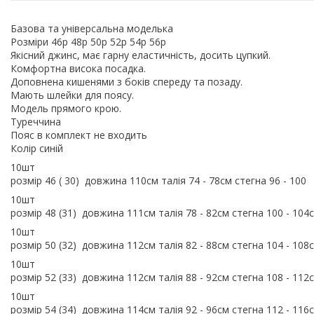
Базова та універсальна моделька
Розміри 46р 48р 50р 52р 54р 56р
Якісний джинс, має гарну еластичність, досить цупкий.
Комфортна висока посадка.
Доповнена кишенями з боків спереду та позаду.
Мають шлейки для поясу.
Модель прямого крою.
Туреччина
Пояс в комплект не входить
Колір синій
10шт
розмір 46 ( 30) довжина 110см талія 74 - 78см стегна 96 - 100
10шт
розмір 48 (31) довжина 111см талія 78 - 82см стегна 100 - 104
10шт
розмір 50 (32) довжина 112см талія 82 - 88см стегна 104 - 108
10шт
розмір 52 (33) довжина 112см талія 88 - 92см стегна 108 - 112
10шт
розмір 54 (34) довжина 114см талія 92 - 96см стегна 112 - 116