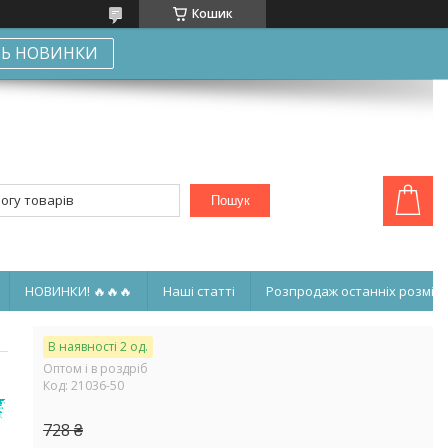
Кошик
Ь НОВИНКИ
Пошук
НОВИНКИ! 🔥🔥🔥
Наші статті
Розпродаж останніх розмірі
В наявності 2 од.
Оптом і в роздріб
Код:
21036-50
!
728 ₴