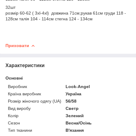
32шт
розмір 60-62 ( 3хl-4xl) довжина 71см;рукав 61см груди 118 -
128см талія 104 - 114см стегна 124 - 134см
Приховати
Характеристики
Основні
Виробник
Look-Angel
Країна виробник
Україна
Розмір жіночого одягу (UA)
56/58
Вид виробу
Светр
Колір
Зелений
Сезон
Весна/Осінь
Тип тканини
В'язання