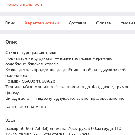
Немає в наявності
Опис
Характеристики
Доставка
Оплата
Умови 
Опис
Стильні турецькі светрики
Подивіться на ці рукави — ніжне італійське мереживо,
оздоблене блиском стразів.
Кожна деталь продумана до дрібниць, щоб ви відчували себе
особливою.
Розміри 56\60р та 60\62р
Тканина м’яка машинна в'язка приємна до тіла, дихає, тримає
форму.
Ви одягаєте — і відразу відчуваєте: вільно, красиво, жіночно.
Колір - Зелена м'ята
31шт
розмір 56-60 ( 2хl-3xl) довжина 70см;рукав 60см груди 110 -
122см талія 96 - 112см стегна 116 - 128см