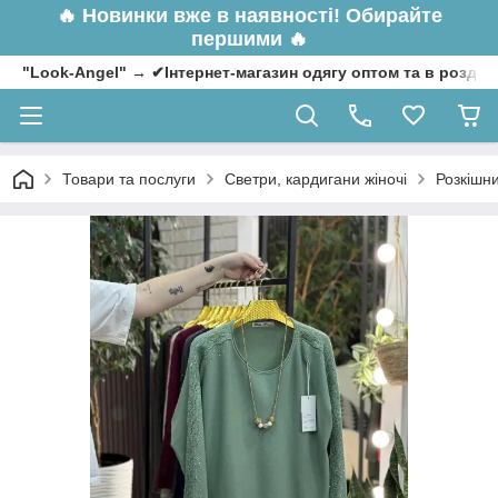
🔥
Новинки вже в наявності! Обирайте
першими 🔥
"Look-Angel" → ✔Інтернет-магазин одягу оптом та в роздрі
Товари та послуги
Светри, кардигани жіночі
Розкішни