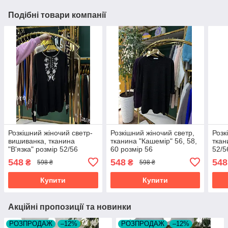
Подібні товари компанії
Розкішний жіночий светр-
Розкішний жіночий светр,
Розк
вишиванка, тканина
тканина "Кашемір" 56, 58,
ткан
"В'язка" розмір 52/56
60 розмір 56
52/5
548
548
548
₴
₴
598 ₴
598 ₴
Купити
Купити
Акційні пропозиції та новинки
РОЗПРОДАЖ
–12%
РОЗПРОДАЖ
–12%