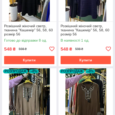
Розкішний жіночий светр,
Розкішний жіночий светр,
тканина "Кашемір" 56, 58, 60
тканина "Кашемір" 56, 58, 60
розмір 56
розмір 56
Готово до відправки 8 од.
В наявності 1 од.
548
548
₴
₴
598 ₴
598 ₴
Купити
Купити
РОЗПРОДАЖ
–8%
РОЗПРОДАЖ
–8%