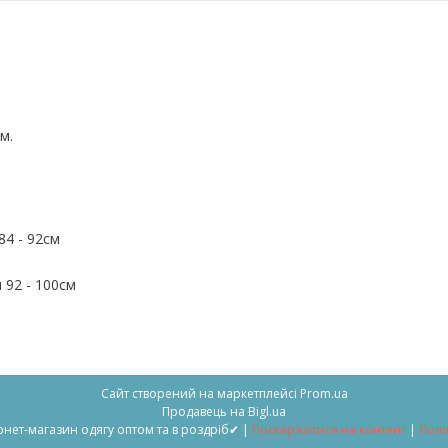
ом.
 84 - 92см
 92 - 100см
Сайт створений на маркетплейсі
Prom.ua
Продавець на Bigl.ua
"Look-Angel" → ✔Інтернет-магазин одягу оптом та в роздріб✔ |
Поскаржитися на контент
|
Полі