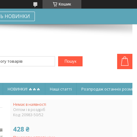
Кошик
Ь НОВИНКИ
Пошук
НОВИНКИ! 🔥🔥🔥
Наші статті
Розпродаж останніх розмірі
Немає в наявності
Оптом і в роздріб
Код:
20983-50/52
428 ₴