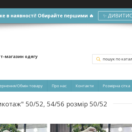
е в наявності! Обирайте першими 🔥
✨ ДИВИТИС
ет-магазин одягу
ернення/Обмін товару
Про нас
Контакти
Розмірна сітка
котаж" 50/52, 54/56 розмір 50/52