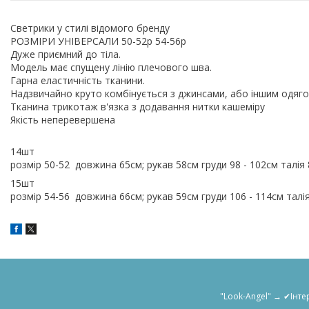
Светрики у стилі відомого бренду
РОЗМІРИ УНІВЕРСАЛИ 50-52р 54-56р
Дуже приємний до тіла.
Модель має спущену лінію плечового шва.
Гарна еластичність тканини.
Надзвичайно круто комбінується з джинсами, або іншим одяг
Тканина трикотаж в'язка з додавання нитки кашеміру
Якість неперевершена
14шт
розмір 50-52 довжина 65см; рукав 58см груди 98 - 102см талія
15шт
розмір 54-56 довжина 66см; рукав 59см груди 106 - 114см талія