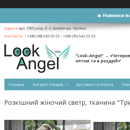
🔥
Новинки вж
вул. 1905 року, б. 4, Кременчук, Україна
+380 (98) 542-55-53
+380 (95) 542-55-53
"Look-Angel" → ✔Інтерн
оптом та в роздріб✔
Головна
Каталог товарів
Доставка та оплата
Пов
Розкішний жіночий светр, тканина "Три